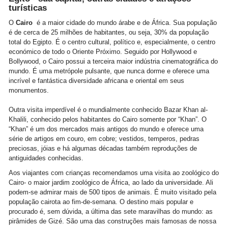
turísticas
O
Cairo
é a maior cidade do mundo árabe e de África. Sua população
é de cerca de 25 milhões de habitantes, ou seja, 30% da população
total do Egipto. É o centro cultural, político e, especialmente, o centro
económico de todo o Oriente Próximo. Seguido por Hollywood e
Bollywood, o Cairo possui a terceira maior indústria cinematográfica do
mundo. É uma metrópole pulsante, que nunca dorme e oferece uma
incrível e fantástica diversidade africana e oriental em seus
monumentos.
Outra visita imperdível é o mundialmente conhecido Bazar Khan al-
Khalili, conhecido pelos habitantes do Cairo somente por “Khan”. O
“Khan” é um dos mercados mais antigos do mundo e oferece uma
série de artigos em couro, em cobre; vestidos, temperos, pedras
preciosas, jóias e há algumas décadas também reproduções de
antiguidades conhecidas.
Aos viajantes com crianças recomendamos uma visita ao zoológico do
Cairo- o maior jardim zoológico de África, ao lado da universidade. Ali
podem-se admirar mais de 500 tipos de animais. É muito visitado pela
população cairota ao fim-de-semana. O destino mais popular e
procurado é, sem dúvida, a última das sete maravilhas do mundo: as
pirâmides de Gizé. São uma das construções mais famosas de nossa