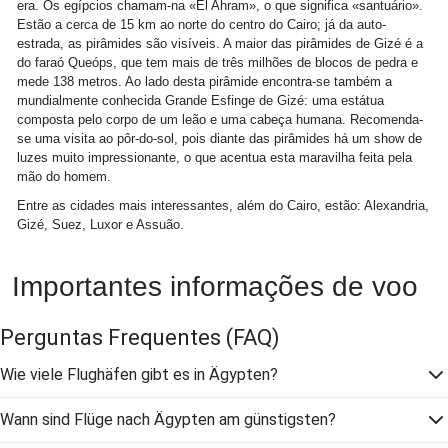
era. Os egípcios chamam-na «El Ahram», o que significa «santuário».
Estão a cerca de 15 km ao norte do centro do Cairo; já da auto-
estrada, as pirâmides são visíveis. A maior das pirâmides de Gizé é a
do faraó Queóps, que tem mais de três milhões de blocos de pedra e
mede 138 metros. Ao lado desta pirâmide encontra-se também a
mundialmente conhecida Grande Esfinge de Gizé: uma estátua
composta pelo corpo de um leão e uma cabeça humana. Recomenda-
se uma visita ao pôr-do-sol, pois diante das pirâmides há um show de
luzes muito impressionante, o que acentua esta maravilha feita pela
mão do homem.
Entre as cidades mais interessantes, além do Cairo, estão: Alexandria,
Gizé, Suez, Luxor e Assuão.
Importantes informações de voo
Perguntas Frequentes
(FAQ)
Wie viele Flughäfen gibt es in Ägypten?
Wann sind Flüge nach Ägypten am günstigsten?