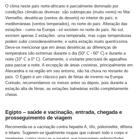
O clima neste país norte-africano é parcialmente dominado por
condições climáticas diversas: são subtropicais (muito vento) no Mar
Vermelho; desérticas (ventos do deserto) no interior do país; e
mediterráneas (ventos temperados), no norte do país. Alteração das
estações - como na Europa - só existem no norte do país. No sul,
existem apenas 2 estações: uma temperada, mas cujas temperaturas
podem subir consideravelmente; e outra estação muito quentíssima.
Deve-se mencionar que em áreas desérticas as diferenças de
temperatura são extremas durante o dia (50° C - 60° C) e durante a
noite (10° C a 0° C). Certamente, o visitante precisará de agasalhos
para passar a noite. A excepção de áreas costeiras, principalmente em
Alexandria e na região em seu entorno, não há chuva no restante do
país. O Egipto é um clássico país de férias de inverno na Europa.
Contudo, recomendamos os meses antes ou depois, pois durante a
estação alta de férias, as estações balneárias estão completamente
cheias.
Egipto – saúde e vacinação, entrada, chegada e
prosseguimento de viagem
Recomenda-se a vacinação contra hepatite A, tifo, poliomielite, difteria
e tétano. Sugerem-se igualmente roupas que cubram todo o corpo e
repelentes contra moscas e insetos que transmitem enfermidades