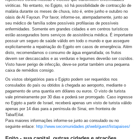
viróticas. No entanto, no Egipto, só há possibilidade de contracção de
malária durante os meses de chuva, isto é, entre junho e outubro no
oásis de Al Fayoun. Por favor, informe-se, atempadamente, junto ao
seu médico de família sobre possíveis profilaxias de possíveis
enfermidades. Somente em grandes cidades e em centros turísticos
estão assegurados bons serviços de assistência médica. É importante
possuir um seguro de saúde válido em todo o mundo e que assegure
explicitamente a repatriação do Egpito em casos de emergência. Além
disto, recomendamos o consumo de água engarrafada; os frutos
devem ser descascados e as verduras e legumes deverão ser cozidos.
Visto haver perigo de infecção, deve-se portar também uma pequena
caixa de remédios consigo.
Os vistos obrigatórios para o Egipto podem ser requeridos nos
consulados do país ou obtidos à chegada ao aeroporto, mediante o
pagamento de uma quantia em dólares ou euros. O visto de turista
vale primeiramente por 30 dias e poderá ser prorrogado. Caso ingresse
no Egipto a partir de Israel, receberá apenas um visto de turista válido
apenas por 14 dias para a península do Sinai, em fronteira de
Taba/Eilat.
Para maiores informações informe-se junto ao consulado ou no
seguinte enlace:
http://www.secomunidades.pt/web/guest/listapaises/
Egito - sua capital, outras cidades e atrações