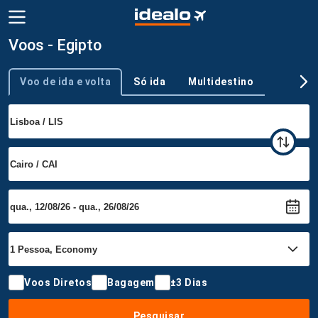
Voos - Egipto
Voo de ida e volta
Só ida
Multidestino
Tipo de viagem
Voos Diretos
Bagagem
±3 Dias
Pesquisar