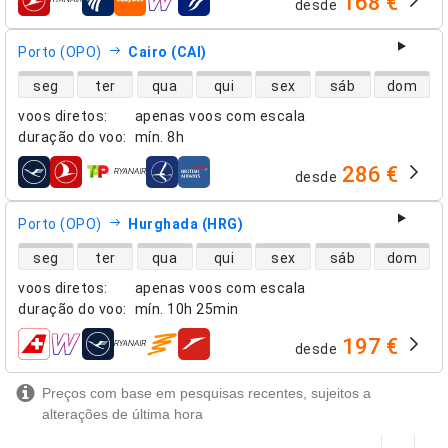
168 €
desde
companhias aéreas
Porto (OPO)
Cairo (CAI)
disponibilidade de voos diretos
seg
ter
qua
qui
sex
sáb
dom
voos diretos
:
apenas voos com escala
duração do voo
:
mín.
8h
286 €
desde
companhias aéreas
Porto (OPO)
Hurghada (HRG)
disponibilidade de voos diretos
seg
ter
qua
qui
sex
sáb
dom
voos diretos
:
apenas voos com escala
duração do voo
:
mín.
10h 25min
197 €
desde
companhias aéreas
Preços com base em pesquisas recentes, sujeitos a
alterações de última hora