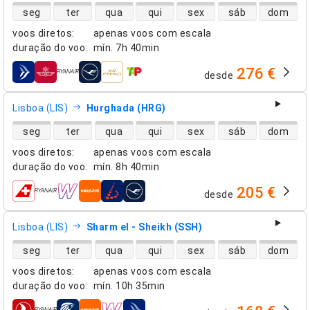
disponibilidade de voos diretos
seg
ter
qua
qui
sex
sáb
dom
voos diretos
:
apenas voos com escala
duração do voo
:
mín.
7h 40min
276 €
desde
companhias aéreas
Lisboa (LIS)
Hurghada (HRG)
disponibilidade de voos diretos
seg
ter
qua
qui
sex
sáb
dom
voos diretos
:
apenas voos com escala
duração do voo
:
mín.
8h 40min
205 €
desde
companhias aéreas
Lisboa (LIS)
Sharm el - Sheikh (SSH)
disponibilidade de voos diretos
seg
ter
qua
qui
sex
sáb
dom
voos diretos
:
apenas voos com escala
duração do voo
:
mín.
10h 35min