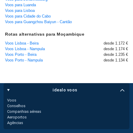
Voos para Luanda
Voos para Lisboa
Voos para Cidade do Cabo
Voos para Guangzhou Baiyun - Cantão
Rotas alternativas para Moçambique
Voos Lisboa - Beira
desde 1.172 €
Voos Lisboa - Nampula
desde 1.174 €
Voos Porto - Beira
desde 1.235 €
Voos Porto - Nampula
desde 1.134 €
idealo voos
Voos
Conselhos
Companhias aéreas
Aeroportos
Agências