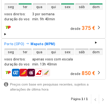
disponibilidade de voos diretos
seg
ter
qua
qui
sex
sáb
dom
voos diretos
:
3 por semana
duração do voo
:
mín.
9h 40min
375 €
desde
companhias aéreas
Porto (OPO)
Maputo (MPM)
disponibilidade de voos diretos
seg
ter
qua
qui
sex
sáb
dom
voos diretos
:
apenas voos com escala
duração do voo
:
mín.
13h 40min
850 €
desde
companhias aéreas
Preços com base em pesquisas recentes, sujeitos a
alterações de última hora
Página
1 / 1