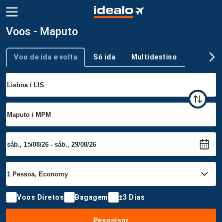
Voos - Maputo
Voo de ida e volta
Só ida
Multidestino
Tipo de viagem
Voos Diretos
Bagagem
±3 Dias
Pesquisar