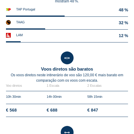
mostram 48 %.
TAP Portugal
48 %
TAAG
32 %
LAM
12 %
Voos diretos são baratos
Os voos diretos neste intinerário de voo são 120,00 € mais barato em
comparação com os voos com escala.
Voo diretos
1 Escala
2 Escalas
10h 30min
14h 00min
58h 15min
€ 568
€ 688
€ 847