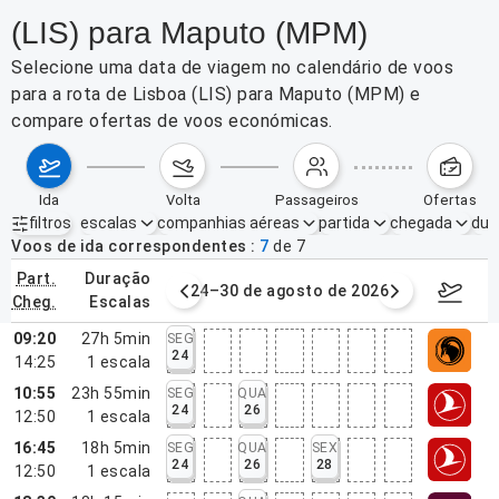
(LIS) para Maputo (MPM)
Selecione uma data de viagem no calendário de voos
para a rota de Lisboa (LIS) para Maputo (MPM) e
compare ofertas de voos económicas.
ida
volta
passageiros
ofertas
filtros
escalas
companhias aéreas
partida
chegada
dur
Filtros ativos
nenhum
Voos de ida correspondentes
7
de
7
part.
duração
de agosto de 2026
24–30 de agosto de 2026
31/08/2
cheg.
escalas
09:20
27h 5min
SEG
24
14:25
1
escala
10:55
23h 55min
SEG
QUA
24
26
12:50
1
escala
16:45
18h 5min
SEG
QUA
SEX
24
26
28
12:50
1
escala