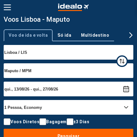
Voos Lisboa - Maputo
Voo de ida e volta
Só ida
Multidestino
Tipo de viagem
Voos Diretos
Bagagem
±3 Dias
Pesquisar