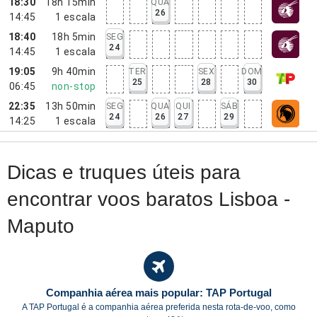
18:30
18h 15min
QUA
26
14:45
1
escala
18:40
18h 5min
SEG
24
14:45
1
escala
19:05
9h 40min
TER
SEX
DOM
25
28
30
06:45
non-stop
22:35
13h 50min
SEG
QUA
QUI
SÁB
24
26
27
29
14:25
1
escala
Dicas e truques úteis para
encontrar voos baratos Lisboa -
Maputo
Companhia aérea mais popular: TAP Portugal
A TAP Portugal é a companhia aérea preferida nesta rota-de-voo, como