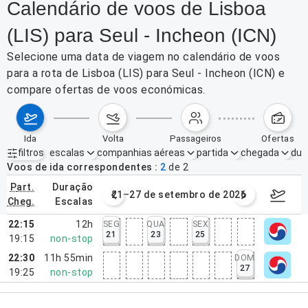
Calendário de voos de Lisboa
(LIS) para Seul - Incheon (ICN)
Selecione uma data de viagem no calendário de voos
para a rota de Lisboa (LIS) para Seul - Incheon (ICN) e
compare ofertas de voos económicas.
ida
volta
passageiros
ofertas
filtros
escalas
companhias aéreas
partida
chegada
dur
Filtros ativos
nenhum
Voos de ida correspondentes
2
de
2
part.
duração
e setembro de 2026
21–27 de setembro de 2026
28/09/2
cheg.
escalas
22:15
12h
SEG
QUA
SEX
21
23
25
19:15
non-stop
22:30
11h 55min
DOM
27
19:25
non-stop