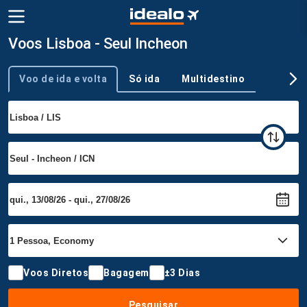
Voos Lisboa - Seul Incheon
Voo de ida e volta
Só ida
Multidestino
Tipo de viagem
Voos Diretos
Bagagem
±3 Dias
Pesquisar