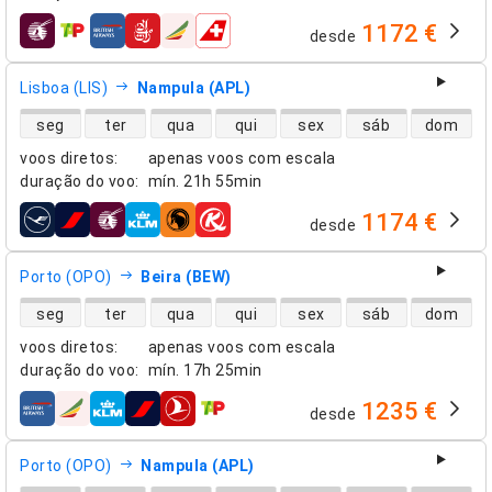
1172 €
desde
companhias aéreas
Lisboa (LIS)
Nampula (APL)
disponibilidade de voos diretos
seg
ter
qua
qui
sex
sáb
dom
voos diretos
:
apenas voos com escala
duração do voo
:
mín.
21h 55min
1174 €
desde
companhias aéreas
Porto (OPO)
Beira (BEW)
disponibilidade de voos diretos
seg
ter
qua
qui
sex
sáb
dom
voos diretos
:
apenas voos com escala
duração do voo
:
mín.
17h 25min
1235 €
desde
companhias aéreas
Porto (OPO)
Nampula (APL)