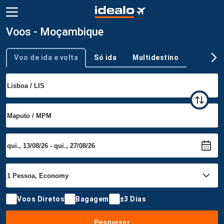
Voos - Moçambique
Voo de ida e volta
Só ida
Multidestino
Tipo de viagem
Voos Diretos
Bagagem
±3 Dias
Pesquisar