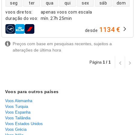
disponibilidade de voos diretos
seg
ter
qua
qui
sex
sáb
dom
voos diretos
:
apenas voos com escala
duração do voo
:
mín.
27h 25min
1134 €
desde
companhias aéreas
Preços com base em pesquisas recentes, sujeitos a
alterações de última hora
Página
1 / 1
Voos para outros países
Voos Alemanha
Voos Turquia
Voos Espanha
Voos Tailândia
Voos Estados Unidos
Voos Grécia