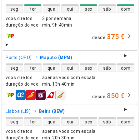
disponibilidade de voos diretos
seg
ter
qua
qui
sex
sáb
dom
voos diretos
:
3 por semana
duração do voo
:
mín.
9h 40min
375 €
desde
companhias aéreas
Porto (OPO)
Maputo (MPM)
disponibilidade de voos diretos
seg
ter
qua
qui
sex
sáb
dom
voos diretos
:
apenas voos com escala
duração do voo
:
mín.
13h 40min
850 €
desde
companhias aéreas
Lisboa (LIS)
Beira (BEW)
disponibilidade de voos diretos
seg
ter
qua
qui
sex
sáb
dom
voos diretos
:
apenas voos com escala
duração do voo
:
mín.
20h 30min