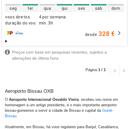
disponibilidade de voos diretos
seg
ter
qua
qui
sex
sáb
dom
voos diretos
:
4 por semana
duração do voo
:
mín.
3h
328 €
desde
companhias aéreas
Preços com base em pesquisas recentes, sujeitos a
alterações de última hora
Página
1 / 1
Aeroporto Bissau OXB
O
Aeroporto Internacional Osvaldo Vieira
, recebeu seu nome em
homenagem a um antigo presidente, é o mais importante aeroporto
bissau-guineense a servir à cidade de Bissau e capital da
Guiné-
Bissau
.
Atualmente, em Bissau, há voos regulares para Banjul, Casablanca,