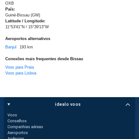
OXB
País:
Guiné-Bissau (GW)
Latitude / Longitude:
11°53'41"N / 15°39'13"W
Aeroportos alternativos
Banjul
193 km
Conexões mais frequentes desde Bissau
Voos para Praia
Voos para Lisboa
idealo voos
Voos
Conselhos
Companhias aéreas
Aeroportos
Agências