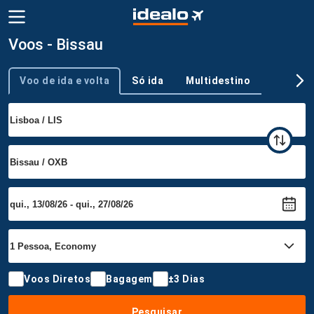
Voos - Bissau
Voo de ida e volta
Só ida
Multidestino
Tipo de viagem
Voos Diretos
Bagagem
±3 Dias
Pesquisar