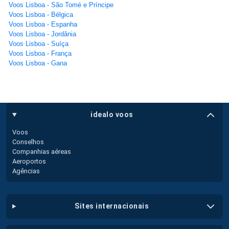
Voos Lisboa - São Tomé e Príncipe
Voos Lisboa - Bélgica
Voos Lisboa - Espanha
Voos Lisboa - Jordânia
Voos Lisboa - Suíça
Voos Lisboa - França
Voos Lisboa - Gana
idealo voos
Voos
Conselhos
Companhias aéreas
Aeroportos
Agências
sites internacionais