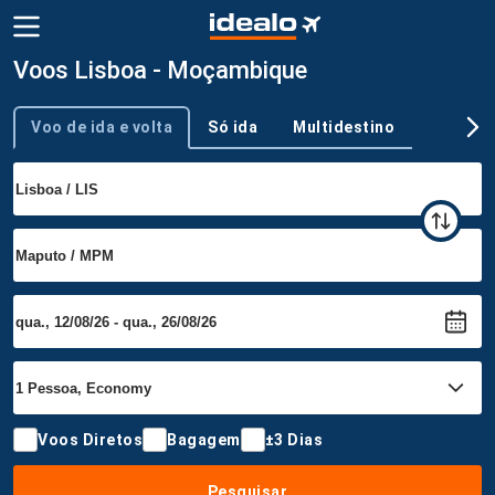
Voos Lisboa - Moçambique
Voo de ida e volta
Só ida
Multidestino
Tipo de viagem
Voos Diretos
Bagagem
±3 Dias
Pesquisar