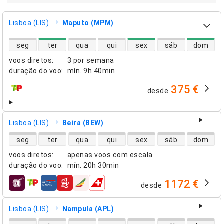
Lisboa (LIS)
Maputo (MPM)
disponibilidade de voos diretos
seg
ter
qua
qui
sex
sáb
dom
voos diretos
:
3 por semana
duração do voo
:
mín.
9h 40min
375 €
desde
companhias aéreas
Lisboa (LIS)
Beira (BEW)
disponibilidade de voos diretos
seg
ter
qua
qui
sex
sáb
dom
voos diretos
:
apenas voos com escala
duração do voo
:
mín.
20h 30min
1172 €
desde
companhias aéreas
Lisboa (LIS)
Nampula (APL)
disponibilidade de voos diretos