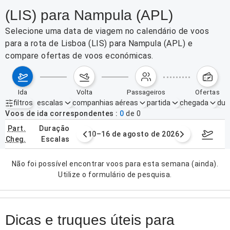
(LIS) para Nampula (APL)
Selecione uma data de viagem no calendário de voos
para a rota de Lisboa (LIS) para Nampula (APL) e
compare ofertas de voos económicas.
ida
volta
passageiros
ofertas
filtros
escalas
companhias aéreas
partida
chegada
dur
Filtros ativos
nenhum
Voos de ida correspondentes
0
de
0
part.
duração
e agosto de 2026
10–16 de agosto de 2026
17–23 d
cheg.
escalas
Não foi possível encontrar voos para esta semana (ainda).
Utilize o formulário de pesquisa.
Dicas e truques úteis para