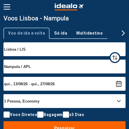
Voos Lisboa - Nampula
Voo de ida e volta
Só ida
Multidestino
Tipo de viagem
Voos Diretos
Bagagem
±3 Dias
Pesquisar