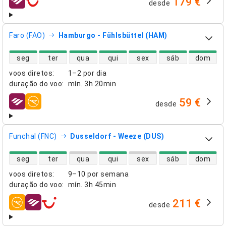
179 €
desde
companhias aéreas
Faro (FAO)
Hamburgo - Fühlsbüttel (HAM)
disponibilidade de voos diretos
seg
ter
qua
qui
sex
sáb
dom
voos diretos
:
1–2 por dia
duração do voo
:
mín.
3h 20min
59 €
desde
companhias aéreas
Funchal (FNC)
Dusseldorf - Weeze (DUS)
disponibilidade de voos diretos
seg
ter
qua
qui
sex
sáb
dom
voos diretos
:
9–10 por semana
duração do voo
:
mín.
3h 45min
211 €
desde
companhias aéreas