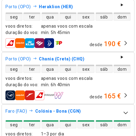
Porto (OPO)
Heraklion (HER)
disponibilidade de voos diretos
seg
ter
qua
qui
sex
sáb
dom
voos diretos
:
apenas voos com escala
duração do voo
:
mín.
5h 45min
190 €
desde
companhias aéreas
Porto (OPO)
Chania (Creta) (CHQ)
disponibilidade de voos diretos
seg
ter
qua
qui
sex
sáb
dom
voos diretos
:
apenas voos com escala
duração do voo
:
mín.
6h 40min
165 €
desde
companhias aéreas
Faro (FAO)
Colónia - Bona (CGN)
disponibilidade de voos diretos
seg
ter
qua
qui
sex
sáb
dom
voos diretos
:
1–3 por dia