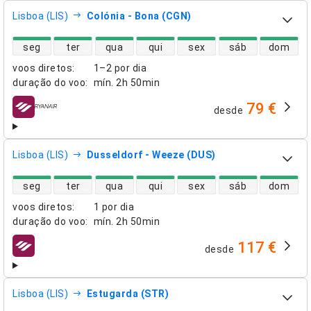
Lisboa (LIS)
Colónia - Bona (CGN)
disponibilidade de voos diretos
seg
ter
qua
qui
sex
sáb
dom
voos diretos
:
1–2 por dia
duração do voo
:
mín.
2h 50min
79 €
desde
companhias aéreas
Lisboa (LIS)
Dusseldorf - Weeze (DUS)
disponibilidade de voos diretos
seg
ter
qua
qui
sex
sáb
dom
voos diretos
:
1 por dia
duração do voo
:
mín.
2h 50min
117 €
desde
companhias aéreas
Lisboa (LIS)
Estugarda (STR)