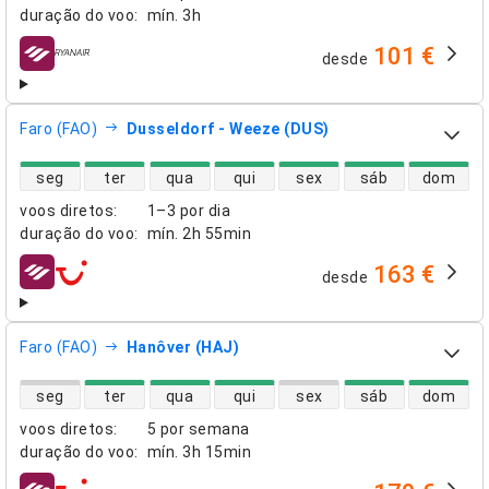
duração do voo
:
mín.
3h
101 €
desde
companhias aéreas
Faro (FAO)
Dusseldorf - Weeze (DUS)
disponibilidade de voos diretos
seg
ter
qua
qui
sex
sáb
dom
voos diretos
:
1–3 por dia
duração do voo
:
mín.
2h 55min
163 €
desde
companhias aéreas
Faro (FAO)
Hanôver (HAJ)
disponibilidade de voos diretos
seg
ter
qua
qui
sex
sáb
dom
voos diretos
:
5 por semana
duração do voo
:
mín.
3h 15min