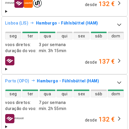
132 €
desde
companhias aéreas
Lisboa (LIS)
Hamburgo - Fühlsbüttel (HAM)
disponibilidade de voos diretos
seg
ter
qua
qui
sex
sáb
dom
voos diretos
:
3 por semana
duração do voo
:
mín.
3h 15min
137 €
desde
companhias aéreas
Porto (OPO)
Hamburgo - Fühlsbüttel (HAM)
disponibilidade de voos diretos
seg
ter
qua
qui
sex
sáb
dom
voos diretos
:
7 por semana
duração do voo
:
mín.
2h 55min
132 €
desde
companhias aéreas