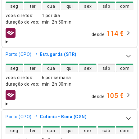
disponibilidade de voos diretos
seg
ter
qua
qui
sex
sáb
dom
voos diretos
:
1 por dia
duração do voo
:
mín.
2h 50min
114 €
desde
companhias aéreas
Porto (OPO)
Estugarda (STR)
disponibilidade de voos diretos
seg
ter
qua
qui
sex
sáb
dom
voos diretos
:
6 por semana
duração do voo
:
mín.
2h 30min
105 €
desde
companhias aéreas
Porto (OPO)
Colónia - Bona (CGN)
disponibilidade de voos diretos
seg
ter
qua
qui
sex
sáb
dom