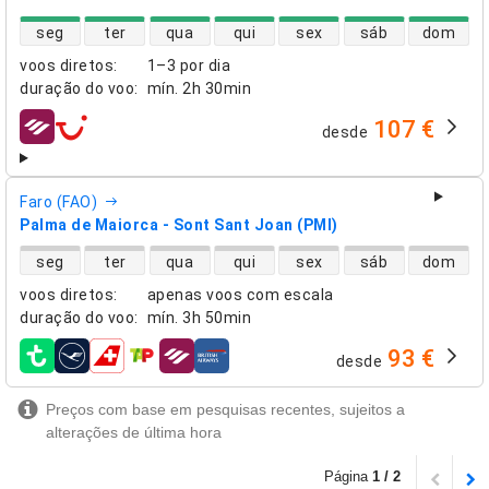
disponibilidade de voos diretos
seg
ter
qua
qui
sex
sáb
dom
voos diretos
:
1–3 por dia
duração do voo
:
mín.
2h 30min
107 €
desde
companhias aéreas
Faro (FAO)
Palma de Maiorca - Sont Sant Joan (PMI)
disponibilidade de voos diretos
seg
ter
qua
qui
sex
sáb
dom
voos diretos
:
apenas voos com escala
duração do voo
:
mín.
3h 50min
93 €
desde
companhias aéreas
Preços com base em pesquisas recentes, sujeitos a
alterações de última hora
Página
1 / 2