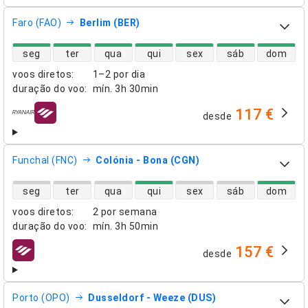
Faro (FAO)
Berlim (BER)
disponibilidade de voos diretos
seg
ter
qua
qui
sex
sáb
dom
voos diretos
:
1–2 por dia
duração do voo
:
mín.
3h 30min
117 €
desde
companhias aéreas
Funchal (FNC)
Colónia - Bona (CGN)
disponibilidade de voos diretos
seg
ter
qua
qui
sex
sáb
dom
voos diretos
:
2 por semana
duração do voo
:
mín.
3h 50min
157 €
desde
companhias aéreas
Porto (OPO)
Dusseldorf - Weeze (DUS)