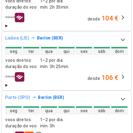
voos diretos
:
1–2 por dia
duração do voo
:
mín.
2h 35min
104 €
desde
companhias aéreas
Lisboa (LIS)
Berlim (BER)
disponibilidade de voos diretos
seg
ter
qua
qui
sex
sáb
dom
voos diretos
:
1–2 por dia
duração do voo
:
mín.
3h 25min
106 €
desde
companhias aéreas
Porto (OPO)
Berlim (BER)
disponibilidade de voos diretos
seg
ter
qua
qui
sex
sáb
dom
voos diretos
:
1–2 por dia
duração do voo
:
mín.
3h