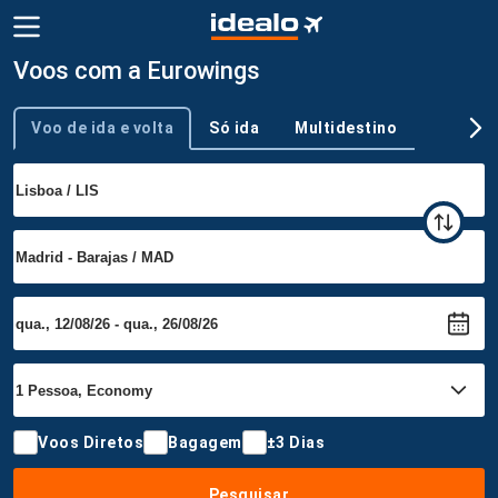
Voos com a Eurowings
Voo de ida e volta
Só ida
Multidestino
Tipo de viagem
Voos Diretos
Bagagem
±3 Dias
Pesquisar