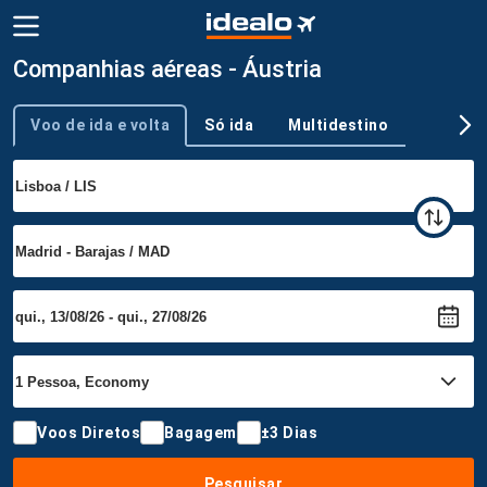
Companhias aéreas - Áustria
Voo de ida e volta
Só ida
Multidestino
Tipo de viagem
Voos Diretos
Bagagem
±3 Dias
Pesquisar