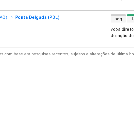
disponibili
FAO)
Ponta Delgada (PDL)
seg
t
voos diret
nhias aéreas
duração do
s com base em pesquisas recentes, sujeitos a alterações de última ho