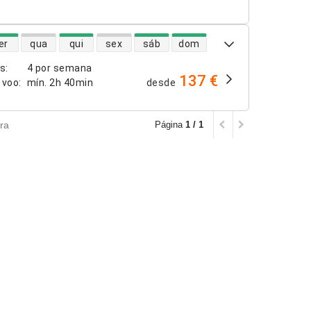
dade de voos diretos
er
qua
qui
sex
sáb
dom
os
:
4 por semana
137 €
 voo
:
mín.
2h 40min
desde
ra
Página
1 / 1