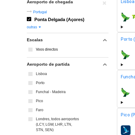
Lisboa 
Aeroporto de chegada
Portugal
Ponta Delgada (Açores)
compa
outras
Porto 
Escalas
Voos directos
compa
Aeroporto de partida
Lisboa
Funcha
Porto
Funchal - Madeira
compa
Pico
Faro
Pico (P
Londres, todos aeroportos
(LCY, LGW, LHR, LTN,
STN, SEN)
compa