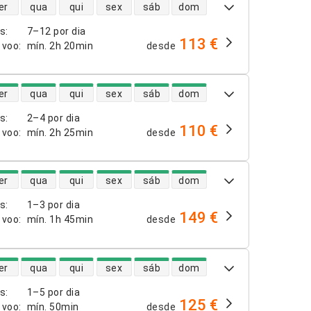
dade de voos diretos
er
qua
qui
sex
sáb
dom
os
:
7–12 por dia
113 €
 voo
:
mín.
2h 20min
desde
dade de voos diretos
er
qua
qui
sex
sáb
dom
os
:
2–4 por dia
110 €
 voo
:
mín.
2h 25min
desde
dade de voos diretos
er
qua
qui
sex
sáb
dom
os
:
1–3 por dia
149 €
 voo
:
mín.
1h 45min
desde
dade de voos diretos
er
qua
qui
sex
sáb
dom
os
:
1–5 por dia
125 €
 voo
:
mín.
50min
desde