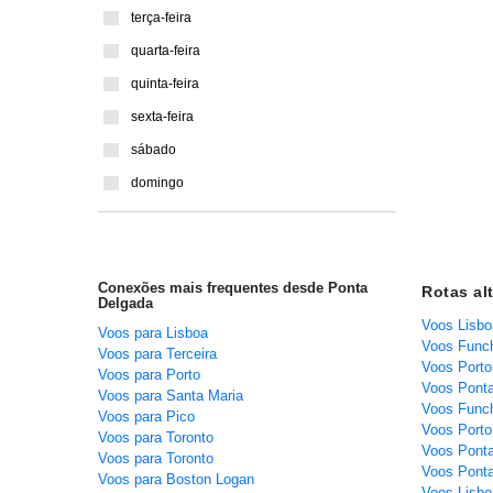
terça-feira
quarta-feira
quinta-feira
sexta-feira
sábado
domingo
Conexões mais frequentes desde Ponta
Rotas al
Delgada
Voos Lisbo
Voos para Lisboa
Voos Funch
Voos para Terceira
Voos Porto
Voos para Porto
Voos Ponta
Voos para Santa Maria
Voos Funch
Voos para Pico
Voos Porto
Voos para Toronto
Voos Ponta
Voos para Toronto
Voos Ponta
Voos para Boston Logan
Voos Lisbo