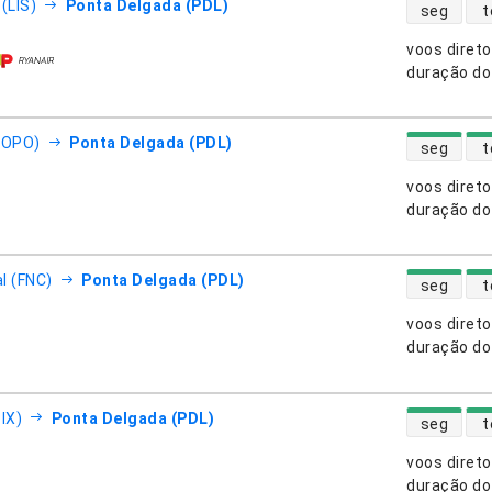
disponibili
(LIS)
Ponta Delgada (PDL)
seg
t
voos diret
nhias aéreas
duração do
disponibili
(OPO)
Ponta Delgada (PDL)
seg
t
voos diret
nhias aéreas
duração do
disponibili
l (FNC)
Ponta Delgada (PDL)
seg
t
voos diret
nhias aéreas
duração do
disponibili
IX)
Ponta Delgada (PDL)
seg
t
voos diret
nhias aéreas
duração do