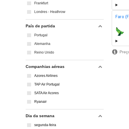
Frankfurt
Londres - Heathrow
Faro (
País de partida
compa
Portugal
Alemanha
Preço
Reino Unido
Companhias aéreas
Azores Airlines
TAP Air Portugal
SATA Air Acores
Ryanair
Dia da semana
segunda-feira