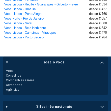
Voos Lisboa - Recife - Guararapes - Gilberto Freyre
desde € 334
Voos Lisboa - Brasília
desde € 427
Voos Lisboa - Porto Alegre
desde € 766
Voos Porto - Rio de Janeiro
desde € 657
Voos Lisboa - Natal
desde € 680
Voos Lisboa - Belo Horizonte
desde € 542
Voos Lisboa - Campinas - Viracopos
desde € 470
Voos Lisboa - Porto Seguro
desde € 764
idealo voos
Voos
Conselhos
Companhias aéreas
Aeroportos
Agências
sites internacionais