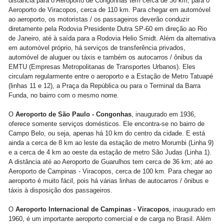
distância para o Aeroporto de Congonhas tem cerca de 36 km; para o
Aeroporto de Viracopos, cerca de 110 km. Para chegar em automóvel
ao aeroporto, os motoristas / os passageiros deverão conduzir
diretamente pela Rodovia Presidente Dutra SP-60 em direção ao Rio
de Janeiro, até à saída para a Rodovia Helio Smidt. Além da alternativa
em automóvel próprio, há serviços de transferência privados,
automóvel de aluguer ou táxis e também os autocarros / ônibus da
EMTU (Empresas Metropolitanas de Transportes Urbanos). Eles
circulam regularmente entre o aeroporto e a Estação de Metro Tatuapé
(linhas 11 e 12), a Praça da República ou para o Terminal da Barra
Funda, no bairro com o mesmo nome.
O
Aeroporto de São Paulo - Congonhas
, inaugurado em 1936,
oferece somente serviços domésticos. Ele encontra-se no bairro de
Campo Belo, ou seja, apenas há 10 km do centro da cidade. E está
ainda a cerca de 8 km ao leste da estação de metro Morumbi (Linha 9)
e a cerca de 4 km ao oeste da estação de metro São Judas (Linha 1).
A distância até ao Aeroporto de Guarulhos tem cerca de 36 km; até ao
Aeroporto de Campinas - Viracopos, cerca de 100 km. Para chegar ao
aeroporto é muito fácil, pois há várias linhas de autocarros / ônibus e
táxis à disposição dos passageiros.
O
Aeroporto Internacional de Campinas - Viracopos
, inaugurado em
1960, é um importante aeroporto comercial e de carga no Brasil. Além