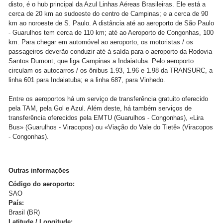
disto, é o hub principal da Azul Linhas Aéreas Brasileiras. Ele está a
cerca de 20 km ao sudoeste do centro de Campinas; e a cerca de 90
km ao noroeste de S. Paulo. A distância até ao aeroporto de São Paulo
- Guarulhos tem cerca de 110 km; até ao Aeroporto de Congonhas, 100
km. Para chegar em automóvel ao aeroporto, os motoristas / os
passageiros deverão conduzir até à saída para o aeroporto da Rodovia
Santos Dumont, que liga Campinas a Indaiatuba. Pelo aeroporto
circulam os autocarros / os ônibus 1.93, 1.96 e 1.98 da TRANSURC, a
linha 601 para Indaiatuba; e a linha 687, para Vinhedo.
Entre os aeroportos há um serviço de transferência gratuito oferecido
pela TAM, pela Gol e Azul. Além deste, há também serviços de
transferência oferecidos pela EMTU (Guarulhos - Congonhas), «Lira
Bus» (Guarulhos - Viracopos) ou «Viação do Vale do Tietê» (Viracopos
- Congonhas).
Outras informações
Código do aeroporto:
SAO
País:
Brasil (BR)
Latitude / Longitude: