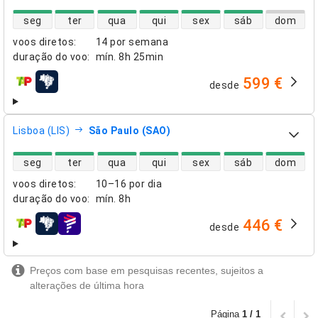
disponibilidade de voos diretos
seg
ter
qua
qui
sex
sáb
dom
voos diretos
:
14 por semana
duração do voo
:
mín.
8h 25min
599 €
desde
companhias aéreas
Lisboa (LIS)
São Paulo (SAO)
disponibilidade de voos diretos
seg
ter
qua
qui
sex
sáb
dom
voos diretos
:
10–16 por dia
duração do voo
:
mín.
8h
446 €
desde
companhias aéreas
Preços com base em pesquisas recentes, sujeitos a
alterações de última hora
Página
1 / 1