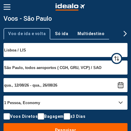
Voos - São Paulo
Voo de ida e volta
Só ida
Multidestino
Tipo de viagem
Voos Diretos
Bagagem
±3 Dias
Pesquisar