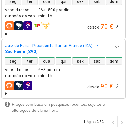
seg
ter
qua
qui
sex
sáb
dom
voos diretos
:
264–500 por dia
duração do voo
:
mín.
1h
70 €
desde
companhias aéreas
Juiz de Fora - Presidente Itamar Franco (IZA)
São Paulo (SAO)
disponibilidade de voos diretos
seg
ter
qua
qui
sex
sáb
dom
voos diretos
:
6–8 por dia
duração do voo
:
mín.
1h
90 €
desde
companhias aéreas
Preços com base em pesquisas recentes, sujeitos a
alterações de última hora
Página
1 / 1