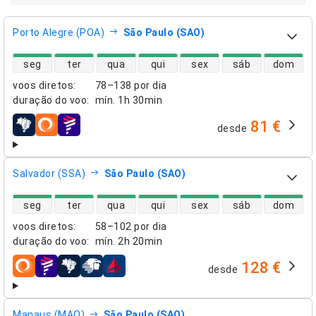
Porto Alegre (POA)
São Paulo (SAO)
disponibilidade de voos diretos
seg
ter
qua
qui
sex
sáb
dom
voos diretos
:
78–138 por dia
duração do voo
:
mín.
1h 30min
81 €
desde
companhias aéreas
Salvador (SSA)
São Paulo (SAO)
disponibilidade de voos diretos
seg
ter
qua
qui
sex
sáb
dom
voos diretos
:
58–102 por dia
duração do voo
:
mín.
2h 20min
128 €
desde
companhias aéreas
Manaus (MAO)
São Paulo (SAO)