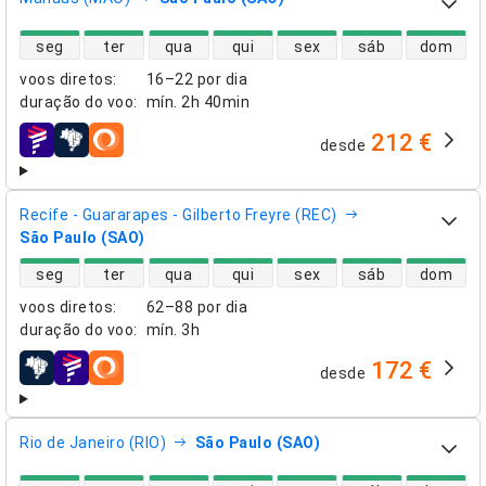
disponibilidade de voos diretos
seg
ter
qua
qui
sex
sáb
dom
voos diretos
:
16–22 por dia
duração do voo
:
mín.
2h 40min
212 €
desde
companhias aéreas
Recife - Guararapes - Gilberto Freyre (REC)
São Paulo (SAO)
disponibilidade de voos diretos
seg
ter
qua
qui
sex
sáb
dom
voos diretos
:
62–88 por dia
duração do voo
:
mín.
3h
172 €
desde
companhias aéreas
Rio de Janeiro (RIO)
São Paulo (SAO)
disponibilidade de voos diretos