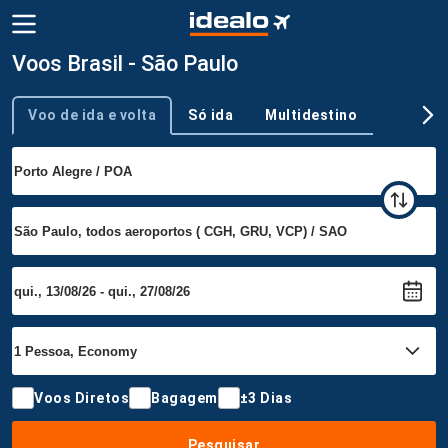
Voos Brasil - São Paulo
Voo de ida e volta
Só ida
Multidestino
Tipo de viagem
Voos Diretos
Bagagem
±3 Dias
Pesquisar