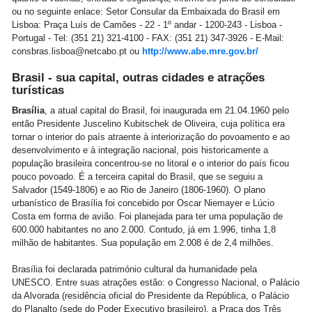
ou no seguinte enlace: Setor Consular da Embaixada do Brasil em
Lisboa: Praça Luís de Camões - 22 - 1º andar - 1200-243 - Lisboa -
Portugal - Tel: (351 21) 321-4100 - FAX: (351 21) 347-3926 - E-Mail:
consbras.lisboa@netcabo.pt ou
http://www.abe.mre.gov.br/
Brasil - sua capital, outras cidades e atrações
turísticas
Brasília
, a atual capital do Brasil, foi inaugurada em 21.04.1960 pelo
então Presidente Juscelino Kubitschek de Oliveira, cuja política era
tornar o interior do país atraente à interiorização do povoamento e ao
desenvolvimento e à integração nacional, pois historicamente a
população brasileira concentrou-se no litoral e o interior do país ficou
pouco povoado. É a terceira capital do Brasil, que se seguiu a
Salvador (1549-1806) e ao Rio de Janeiro (1806-1960). O plano
urbanístico de Brasília foi concebido por Oscar Niemayer e Lúcio
Costa em forma de avião. Foi planejada para ter uma população de
600.000 habitantes no ano 2.000. Contudo, já em 1.996, tinha 1,8
milhão de habitantes. Sua população em 2.008 é de 2,4 milhões.
Brasília foi declarada património cultural da humanidade pela
UNESCO. Entre suas atrações estão: o Congresso Nacional, o Palácio
da Alvorada (residência oficial do Presidente da República, o Palácio
do Planalto (sede do Poder Executivo brasileiro), a Praça dos Três