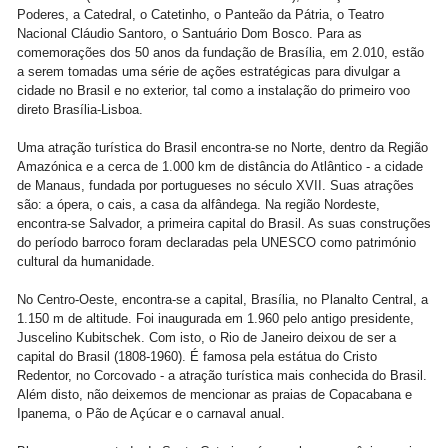
Poderes, a Catedral, o Catetinho, o Panteão da Pátria, o Teatro
Nacional Cláudio Santoro, o Santuário Dom Bosco. Para as
comemorações dos 50 anos da fundação de Brasília, em 2.010, estão
a serem tomadas uma série de ações estratégicas para divulgar a
cidade no Brasil e no exterior, tal como a instalação do primeiro voo
direto Brasília-Lisboa.
Uma atração turística do Brasil encontra-se no Norte, dentro da Região
Amazónica e a cerca de 1.000 km de distância do Atlântico - a cidade
de Manaus, fundada por portugueses no século XVII. Suas atrações
são: a ópera, o cais, a casa da alfândega. Na região Nordeste,
encontra-se Salvador, a primeira capital do Brasil. As suas construções
do período barroco foram declaradas pela UNESCO como património
cultural da humanidade.
No Centro-Oeste, encontra-se a capital, Brasília, no Planalto Central, a
1.150 m de altitude. Foi inaugurada em 1.960 pelo antigo presidente,
Juscelino Kubitschek. Com isto, o Rio de Janeiro deixou de ser a
capital do Brasil (1808-1960). É famosa pela estátua do Cristo
Redentor, no Corcovado - a atração turística mais conhecida do Brasil.
Além disto, não deixemos de mencionar as praias de Copacabana e
Ipanema, o Pão de Açúcar e o carnaval anual.