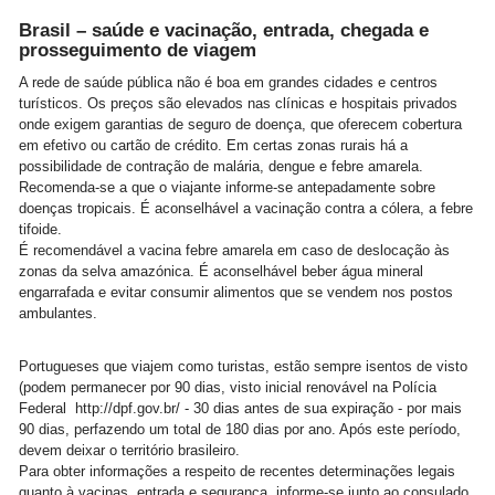
Brasil – saúde e vacinação, entrada, chegada e
prosseguimento de viagem
A rede de saúde pública não é boa em grandes cidades e centros
turísticos. Os preços são elevados nas clínicas e hospitais privados
onde exigem garantias de seguro de doença, que oferecem cobertura
em efetivo ou cartão de crédito. Em certas zonas rurais há a
possibilidade de contração de malária, dengue e febre amarela.
Recomenda-se a que o viajante informe-se antepadamente sobre
doenças tropicais. É aconselhável a vacinação contra a cólera, a febre
tifoide.
É recomendável a vacina febre amarela em caso de deslocação às
zonas da selva amazónica. É aconselhável beber água mineral
engarrafada e evitar consumir alimentos que se vendem nos postos
ambulantes.
Portugueses que viajem como turistas, estão sempre isentos de visto
(podem permanecer por 90 dias, visto inicial renovável na Polícia
Federal http://dpf.gov.br/ - 30 dias antes de sua expiração
- por mais
90 dias, perfazendo um total de 180 dias por ano. Após este período,
devem deixar o território brasileiro.
Para obter informações a respeito de recentes determinações legais
quanto à vacinas, entrada e segurança, informe-se junto ao consulado