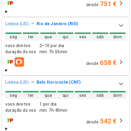
751 €
desde
companhias aéreas
Lisboa (LIS)
Rio de Janeiro (RIO)
disponibilidade de voos diretos
seg
ter
qua
qui
sex
sáb
dom
voos diretos
:
2–10 por dia
duração do voo
:
mín.
7h 55min
658 €
desde
companhias aéreas
Lisboa (LIS)
Belo Horizonte (CNF)
disponibilidade de voos diretos
seg
ter
qua
qui
sex
sáb
dom
voos diretos
:
1 por dia
duração do voo
:
mín.
7h 40min
542 €
desde
companhias aéreas