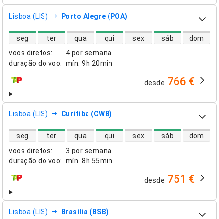
Lisboa (LIS)
Porto Alegre (POA)
disponibilidade de voos diretos
seg
ter
qua
qui
sex
sáb
dom
voos diretos
:
4 por semana
duração do voo
:
mín.
9h 20min
766 €
desde
companhias aéreas
Lisboa (LIS)
Curitiba (CWB)
disponibilidade de voos diretos
seg
ter
qua
qui
sex
sáb
dom
voos diretos
:
3 por semana
duração do voo
:
mín.
8h 55min
751 €
desde
companhias aéreas
Lisboa (LIS)
Brasília (BSB)