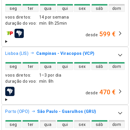
disponibilidade de voos diretos
seg
ter
qua
qui
sex
sáb
dom
voos diretos
:
14 por semana
duração do voo
:
mín.
8h 25min
599 €
desde
companhias aéreas
Lisboa (LIS)
Campinas - Viracopos (VCP)
disponibilidade de voos diretos
seg
ter
qua
qui
sex
sáb
dom
voos diretos
:
1–3 por dia
duração do voo
:
mín.
8h
470 €
desde
companhias aéreas
Porto (OPO)
São Paulo - Guarulhos (GRU)
disponibilidade de voos diretos
seg
ter
qua
qui
sex
sáb
dom