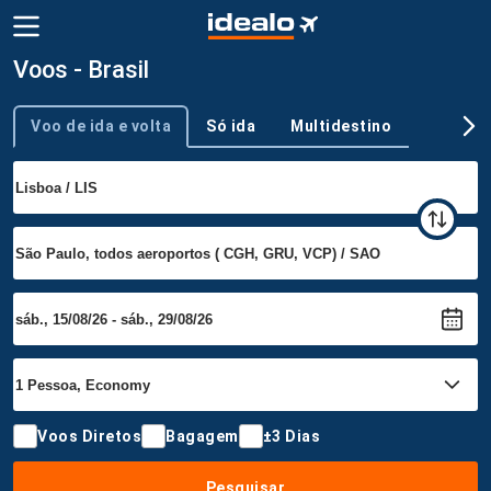
Voos - Brasil
Voo de ida e volta
Só ida
Multidestino
Tipo de viagem
Voos Diretos
Bagagem
±3 Dias
Pesquisar