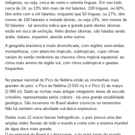
indígenas, ou seja, cerca de cento e setenta línguas. Em seu todo,
cerca de 24, ou 13% têm mais de mil falantes; 108 línguas, ou 60%,
têm entre cem e mil falantes; enquanto que 50 línguas, ou 27%, têm
menos de 100 falantes e metade destas, ou seja 13%, tem menos de
50 falantes - tal amostra indica que a grande parte destes idiomas
estão em risco de extinção. Além destes idiomas, são falados ainda:
árabe, italiano, espanhol, alemão entre outros.
A geografia brasileira é muito diversificada, com regiões semi-áridas,
montanhosas, com planícies tropicais, subtropicais, cujos climas
variam do sertão nordestino ao chuvoso clima tropical equatorial, ao
clima mais ameno da região sul, com clima subtropical e geadas
frequentes.
No parque nacional do Pico da Neblina estão as montanhas mais
grandes do país: o Pico da Neblina (3.010 m) e o Pico 31 de março
(2.990 m). Dado as rochas mais antigas integrarem áreas de escudo
cristalino, representadas pelos crátons - há uma grande estabilidade
geológica. São incomuns no Brasil abalos sísmicos ou terramotos.
Não há também uma atividade vulcânica expressiva.
Dadas suas 12 macro bacias hidrográficas, o país possui uma das
amplas redes fluviais de todo o mundo e conta com a reserva mundial
de água doce mais grande.
O rio principal do Brasil é o Amazonas, o rio mais longo do mundo,