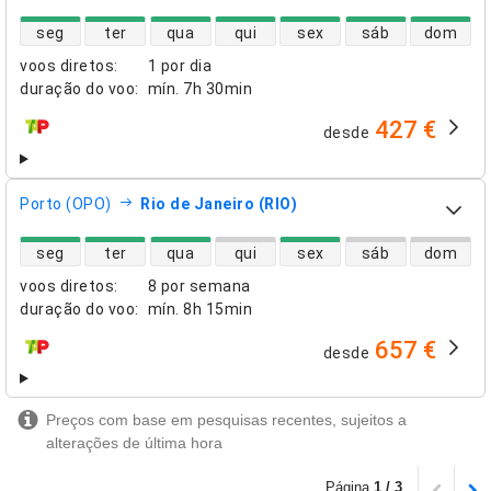
disponibilidade de voos diretos
seg
ter
qua
qui
sex
sáb
dom
voos diretos
:
1 por dia
duração do voo
:
mín.
7h 30min
427 €
desde
companhias aéreas
Porto (OPO)
Rio de Janeiro (RIO)
disponibilidade de voos diretos
seg
ter
qua
qui
sex
sáb
dom
voos diretos
:
8 por semana
duração do voo
:
mín.
8h 15min
657 €
desde
companhias aéreas
Preços com base em pesquisas recentes, sujeitos a
alterações de última hora
Página
1 / 3