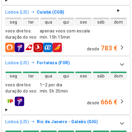
Lisboa (LIS)
Cuiabá (CGB)
disponibilidade de voos diretos
seg
ter
qua
qui
sex
sáb
dom
voos diretos
:
apenas voos com escala
duração do voo
:
mín.
15h 15min
783 €
desde
companhias aéreas
Lisboa (LIS)
Fortaleza (FOR)
disponibilidade de voos diretos
seg
ter
qua
qui
sex
sáb
dom
voos diretos
:
1–2 por dia
duração do voo
:
mín.
5h 35min
666 €
desde
companhias aéreas
Lisboa (LIS)
Rio de Janeiro - Galeão (GIG)