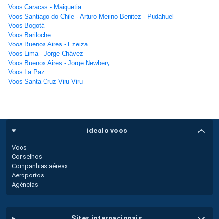
Voos Caracas - Maiquetia
Voos Santiago do Chile - Arturo Merino Benitez - Pudahuel
Voos Bogotá
Voos Bariloche
Voos Buenos Aires - Ezeiza
Voos Lima - Jorge Chávez
Voos Buenos Aires - Jorge Newbery
Voos La Paz
Voos Santa Cruz Viru Viru
idealo voos
Voos
Conselhos
Companhias aéreas
Aeroportos
Agências
sites internacionais