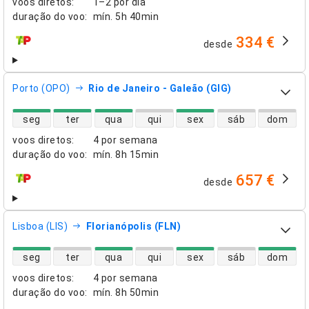
voos diretos
:
1–2 por dia
duração do voo
:
mín.
5h 40min
334 €
desde
companhias aéreas
Porto (OPO)
Rio de Janeiro - Galeão (GIG)
disponibilidade de voos diretos
seg
ter
qua
qui
sex
sáb
dom
voos diretos
:
4 por semana
duração do voo
:
mín.
8h 15min
657 €
desde
companhias aéreas
Lisboa (LIS)
Florianópolis (FLN)
disponibilidade de voos diretos
seg
ter
qua
qui
sex
sáb
dom
voos diretos
:
4 por semana
duração do voo
:
mín.
8h 50min