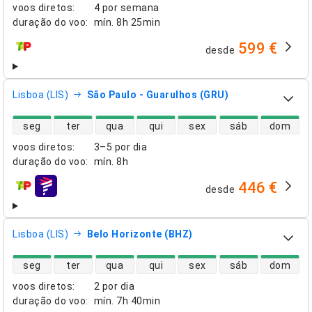
voos diretos
:
4 por semana
duração do voo
:
mín.
8h 25min
599 €
desde
companhias aéreas
Lisboa (LIS)
São Paulo - Guarulhos (GRU)
disponibilidade de voos diretos
seg
ter
qua
qui
sex
sáb
dom
voos diretos
:
3–5 por dia
duração do voo
:
mín.
8h
446 €
desde
companhias aéreas
Lisboa (LIS)
Belo Horizonte (BHZ)
disponibilidade de voos diretos
seg
ter
qua
qui
sex
sáb
dom
voos diretos
:
2 por dia
duração do voo
:
mín.
7h 40min