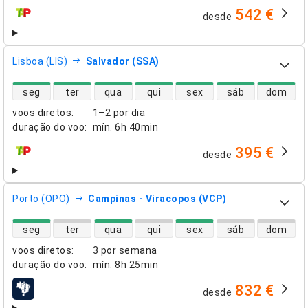
542 €
desde
companhias aéreas
Lisboa (LIS)
Salvador (SSA)
disponibilidade de voos diretos
seg
ter
qua
qui
sex
sáb
dom
voos diretos
:
1–2 por dia
duração do voo
:
mín.
6h 40min
395 €
desde
companhias aéreas
Porto (OPO)
Campinas - Viracopos (VCP)
disponibilidade de voos diretos
seg
ter
qua
qui
sex
sáb
dom
voos diretos
:
3 por semana
duração do voo
:
mín.
8h 25min
832 €
desde
companhias aéreas