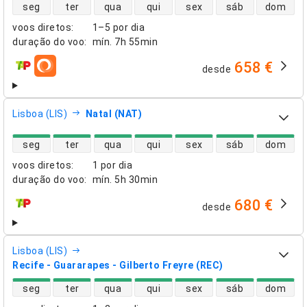
disponibilidade de voos diretos
seg
ter
qua
qui
sex
sáb
dom
voos diretos
:
1–5 por dia
duração do voo
:
mín.
7h 55min
658 €
desde
companhias aéreas
Lisboa (LIS)
Natal (NAT)
disponibilidade de voos diretos
seg
ter
qua
qui
sex
sáb
dom
voos diretos
:
1 por dia
duração do voo
:
mín.
5h 30min
680 €
desde
companhias aéreas
Lisboa (LIS)
Recife - Guararapes - Gilberto Freyre (REC)
disponibilidade de voos diretos
seg
ter
qua
qui
sex
sáb
dom