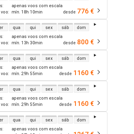
os
:
apenas voos com escala
776 €
 voo
:
mín.
18h 10min
desde
dade de voos diretos
er
qua
qui
sex
sáb
dom
os
:
apenas voos com escala
800 €
 voo
:
mín.
13h 30min
desde
dade de voos diretos
er
qua
qui
sex
sáb
dom
os
:
apenas voos com escala
1160 €
 voo
:
mín.
29h 55min
desde
dade de voos diretos
er
qua
qui
sex
sáb
dom
os
:
apenas voos com escala
1160 €
 voo
:
mín.
29h 55min
desde
dade de voos diretos
er
qua
qui
sex
sáb
dom
os
:
apenas voos com escala