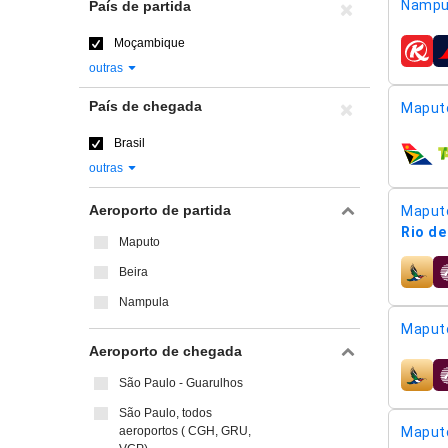
Nampul
País de partida
Moçambique
compa
outras
País de chegada
Maput
Brasil
compa
outras
Aeroporto de partida
Maput
Rio de
Maputo
Beira
compa
Nampula
Maput
Aeroporto de chegada
compa
São Paulo - Guarulhos
São Paulo, todos
aeroportos ( CGH, GRU,
Maput