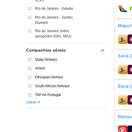
VCP)
Rio de Janeiro - Galeão
compa
Rio de Janeiro - Santos
Dumont
Maput
Rio de Janeiro, todos
aeroportos (GIG, SDU)
compa
Companhias aéreas
Beira 
Qatar Airways
Airlink
compa
Ethiopian Airlines
South African Airways
Beira 
TAP Air Portugal
compa
outras
Nampul