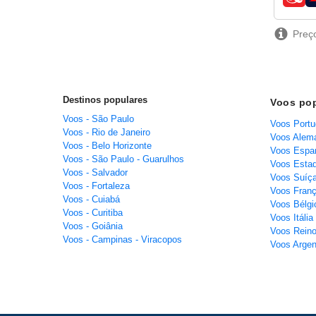
compa
Preço
Destinos populares
Voos pop
Voos - São Paulo
Voos Portug
Voos - Rio de Janeiro
Voos Alema
Voos - Belo Horizonte
Voos Espan
Voos - São Paulo - Guarulhos
Voos Estad
Voos - Salvador
Voos Suíça 
Voos - Fortaleza
Voos França
Voos - Cuiabá
Voos Bélgic
Voos - Curitiba
Voos Itália 
Voos - Goiânia
Voos Reino
Voos - Campinas - Viracopos
Voos Argent