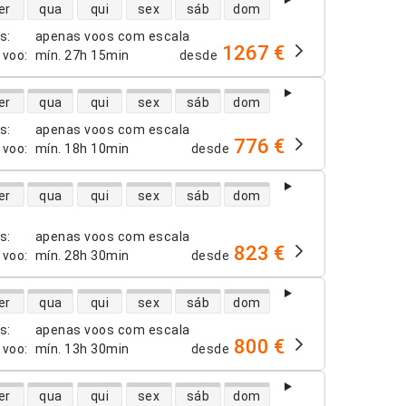
dade de voos diretos
er
qua
qui
sex
sáb
dom
os
:
apenas voos com escala
1267 €
 voo
:
mín.
27h 15min
desde
dade de voos diretos
er
qua
qui
sex
sáb
dom
os
:
apenas voos com escala
776 €
 voo
:
mín.
18h 10min
desde
dade de voos diretos
er
qua
qui
sex
sáb
dom
os
:
apenas voos com escala
823 €
 voo
:
mín.
28h 30min
desde
dade de voos diretos
er
qua
qui
sex
sáb
dom
os
:
apenas voos com escala
800 €
 voo
:
mín.
13h 30min
desde
dade de voos diretos
er
qua
qui
sex
sáb
dom