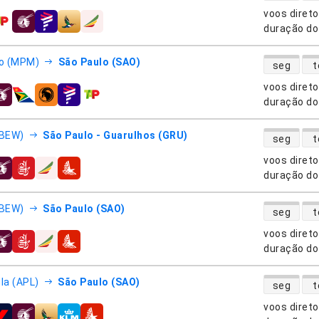
voos diret
nhias aéreas
duração do
disponibili
o (MPM)
São Paulo (SAO)
seg
t
voos diret
nhias aéreas
duração do
disponibili
(BEW)
São Paulo - Guarulhos (GRU)
seg
t
voos diret
nhias aéreas
duração do
disponibili
(BEW)
São Paulo (SAO)
seg
t
voos diret
nhias aéreas
duração do
disponibili
a (APL)
São Paulo (SAO)
seg
t
voos diret