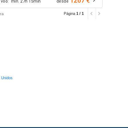
1267 €
 voo
:
mín.
27h 15min
desde
ra
Página
1 / 1
 Unidos