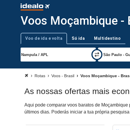
Voos Moçambique - B
Voo de ida e volta
Só ida
Multidestino
Tipo de viagem
Rotas
Voos - Brasil
Voos Moçambique - Brasi
As nossas ofertas mais eco
Aqui pode comparar voos baratos de Moçambique par
últimos dias. Poderás iniciar a tua própria pesquis