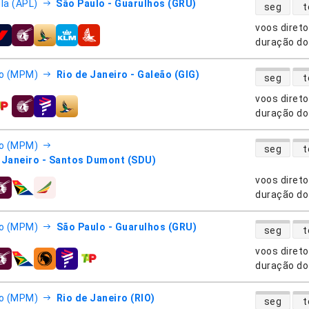
disponibili
a (APL)
São Paulo - Guarulhos (GRU)
seg
t
voos diret
nhias aéreas
duração do
disponibili
o (MPM)
Rio de Janeiro - Galeão (GIG)
seg
t
voos diret
nhias aéreas
duração do
disponibili
o (MPM)
seg
t
 Janeiro - Santos Dumont (SDU)
voos diret
nhias aéreas
duração do
disponibili
o (MPM)
São Paulo - Guarulhos (GRU)
seg
t
voos diret
nhias aéreas
duração do
disponibili
o (MPM)
Rio de Janeiro (RIO)
seg
t