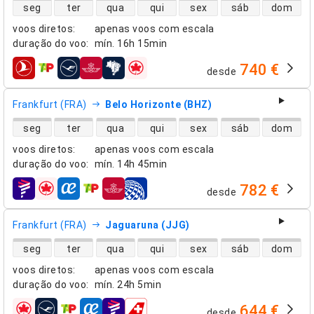
disponibilidade de voos diretos
seg
ter
qua
qui
sex
sáb
dom
voos diretos
:
apenas voos com escala
duração do voo
:
mín.
16h 15min
740 €
desde
companhias aéreas
Frankfurt (FRA)
Belo Horizonte (BHZ)
disponibilidade de voos diretos
seg
ter
qua
qui
sex
sáb
dom
voos diretos
:
apenas voos com escala
duração do voo
:
mín.
14h 45min
782 €
desde
companhias aéreas
Frankfurt (FRA)
Jaguaruna (JJG)
disponibilidade de voos diretos
seg
ter
qua
qui
sex
sáb
dom
voos diretos
:
apenas voos com escala
duração do voo
:
mín.
24h 5min
644 €
desde