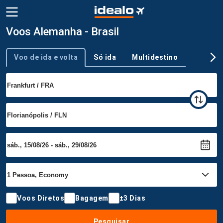
Voos Alemanha - Brasil
Voo de ida e volta
Só ida
Multidestino
Tipo de viagem
Voos Diretos
Bagagem
±3 Dias
Pesquisar