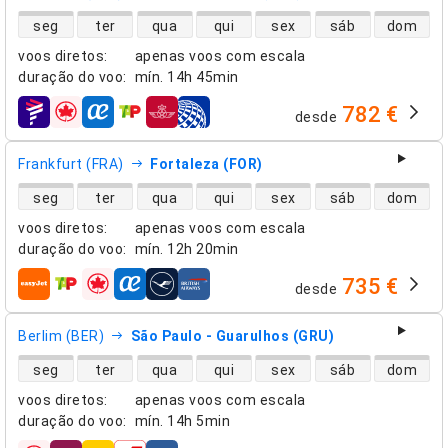
disponibilidade de voos diretos
seg
ter
qua
qui
sex
sáb
dom
voos diretos
:
apenas voos com escala
duração do voo
:
mín.
14h 45min
782 €
desde
companhias aéreas
Frankfurt (FRA)
Fortaleza (FOR)
disponibilidade de voos diretos
seg
ter
qua
qui
sex
sáb
dom
voos diretos
:
apenas voos com escala
duração do voo
:
mín.
12h 20min
735 €
desde
companhias aéreas
Berlim (BER)
São Paulo - Guarulhos (GRU)
disponibilidade de voos diretos
seg
ter
qua
qui
sex
sáb
dom
voos diretos
:
apenas voos com escala
duração do voo
:
mín.
14h 5min