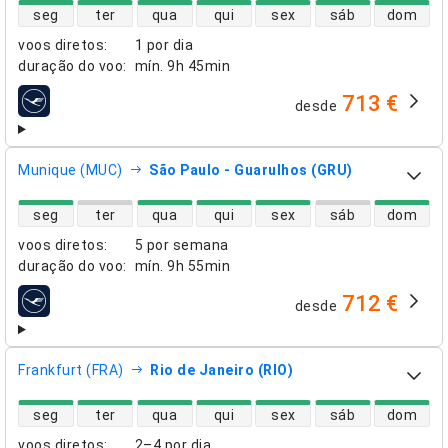
disponibilidade de voos diretos
seg
ter
qua
qui
sex
sáb
dom
voos diretos
:
1 por dia
duração do voo
:
mín.
9h 45min
713 €
desde
companhias aéreas
Munique (MUC)
São Paulo - Guarulhos (GRU)
disponibilidade de voos diretos
seg
ter
qua
qui
sex
sáb
dom
voos diretos
:
5 por semana
duração do voo
:
mín.
9h 55min
712 €
desde
companhias aéreas
Frankfurt (FRA)
Rio de Janeiro (RIO)
disponibilidade de voos diretos
seg
ter
qua
qui
sex
sáb
dom
voos diretos
:
2–4 por dia