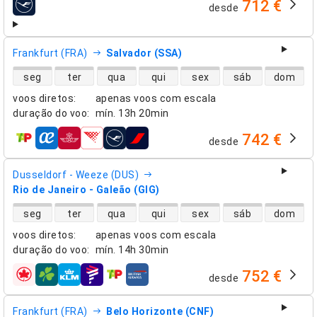
712 €
desde
companhias aéreas
Frankfurt (FRA)
Salvador (SSA)
disponibilidade de voos diretos
seg
ter
qua
qui
sex
sáb
dom
voos diretos
:
apenas voos com escala
duração do voo
:
mín.
13h 20min
742 €
desde
companhias aéreas
Dusseldorf - Weeze (DUS)
Rio de Janeiro - Galeão (GIG)
disponibilidade de voos diretos
seg
ter
qua
qui
sex
sáb
dom
voos diretos
:
apenas voos com escala
duração do voo
:
mín.
14h 30min
752 €
desde
companhias aéreas
Frankfurt (FRA)
Belo Horizonte (CNF)