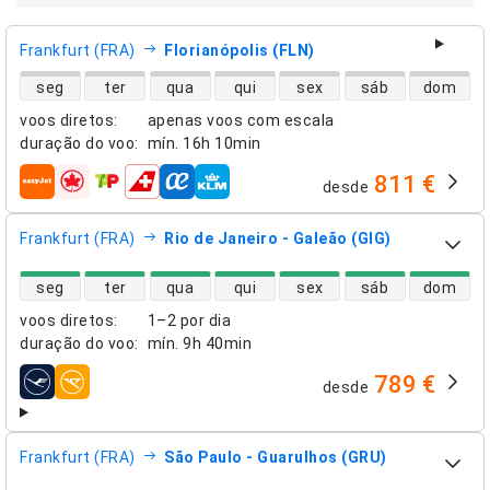
Frankfurt (FRA)
Florianópolis (FLN)
disponibilidade de voos diretos
seg
ter
qua
qui
sex
sáb
dom
voos diretos
:
apenas voos com escala
duração do voo
:
mín.
16h 10min
811 €
desde
companhias aéreas
Frankfurt (FRA)
Rio de Janeiro - Galeão (GIG)
disponibilidade de voos diretos
seg
ter
qua
qui
sex
sáb
dom
voos diretos
:
1–2 por dia
duração do voo
:
mín.
9h 40min
789 €
desde
companhias aéreas
Frankfurt (FRA)
São Paulo - Guarulhos (GRU)