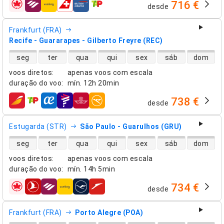
716 €
desde
companhias aéreas
Frankfurt (FRA)
Recife - Guararapes - Gilberto Freyre (REC)
disponibilidade de voos diretos
seg
ter
qua
qui
sex
sáb
dom
voos diretos
:
apenas voos com escala
duração do voo
:
mín.
12h 20min
738 €
desde
companhias aéreas
Estugarda (STR)
São Paulo - Guarulhos (GRU)
disponibilidade de voos diretos
seg
ter
qua
qui
sex
sáb
dom
voos diretos
:
apenas voos com escala
duração do voo
:
mín.
14h 5min
734 €
desde
companhias aéreas
Frankfurt (FRA)
Porto Alegre (POA)