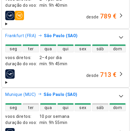
duração do voo
:
mín.
9h 40min
789 €
desde
companhias aéreas
Frankfurt (FRA)
São Paulo (SAO)
disponibilidade de voos diretos
seg
ter
qua
qui
sex
sáb
dom
voos diretos
:
2–4 por dia
duração do voo
:
mín.
9h 45min
713 €
desde
companhias aéreas
Munique (MUC)
São Paulo (SAO)
disponibilidade de voos diretos
seg
ter
qua
qui
sex
sáb
dom
voos diretos
:
10 por semana
duração do voo
:
mín.
9h 55min