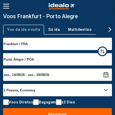
Voos Frankfurt - Porto Alegre
Voo de ida e volta
Só ida
Multidestino
Tipo de viagem
Voos Diretos
Bagagem
±3 Dias
Pesquisar