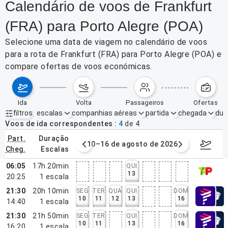
Calendário de voos de Frankfurt
(FRA) para Porto Alegre (POA)
Selecione uma data de viagem no calendário de voos
para a rota de Frankfurt (FRA) para Porto Alegre (POA) e
compare ofertas de voos económicas.
ida
volta
passageiros
ofertas
filtros
escalas
companhias aéreas
partida
chegada
dur
Filtros ativos
nenhum
Voos de ida correspondentes
4
de
4
part.
duração
e agosto de 2026
10–16 de agosto de 2026
17–23 d
cheg.
escalas
06:05
17h 20min
QUI
13
20:25
1
escala
21:30
20h 10min
SEG
TER
QUA
QUI
DOM
10
11
12
13
16
14:40
1
escala
21:30
21h 50min
SEG
TER
QUI
DOM
10
11
13
16
16:20
1
escala