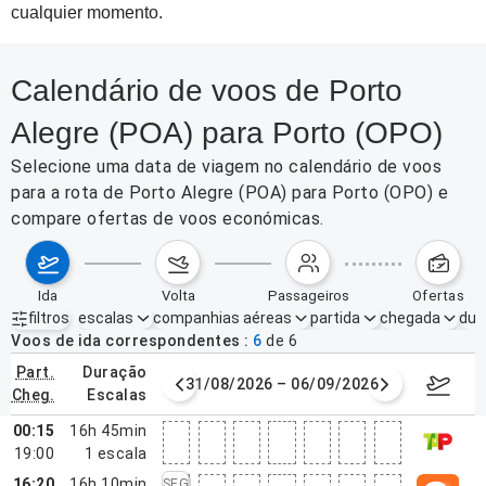
cualquier momento.
Calendário de voos de Porto
Alegre (POA) para Porto (OPO)
Selecione uma data de viagem no calendário de voos
para a rota de Porto Alegre (POA) para Porto (OPO) e
compare ofertas de voos económicas.
ida
volta
passageiros
ofertas
filtros
escalas
companhias aéreas
partida
chegada
dur
Filtros ativos
nenhum
Voos de ida correspondentes
6
de
6
part.
duração
de agosto de 2026
31/08/2026 – 06/09/2026
7–13 de
cheg.
escalas
00:15
16h 45min
19:00
1
escala
16:20
16h 10min
SEG