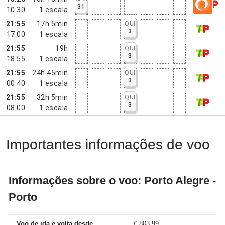
31
10:30
1
escala
21:55
17h 5min
QUI
3
17:00
1
escala
21:55
19h
QUI
3
18:55
1
escala
21:55
24h 45min
QUI
3
00:40
1
escala
21:55
32h 5min
QUI
3
08:00
1
escala
Importantes informações de voo
Informações sobre o voo: Porto Alegre -
Porto
Voo de ida e volta desde
€ 803,99