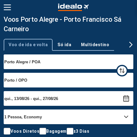
Voos Porto Alegre - Porto Francisco Sá
Carneiro
Voo de ida e volta
Só ida
Multidestino
Tipo de viagem
Voos Diretos
Bagagem
±3 Dias