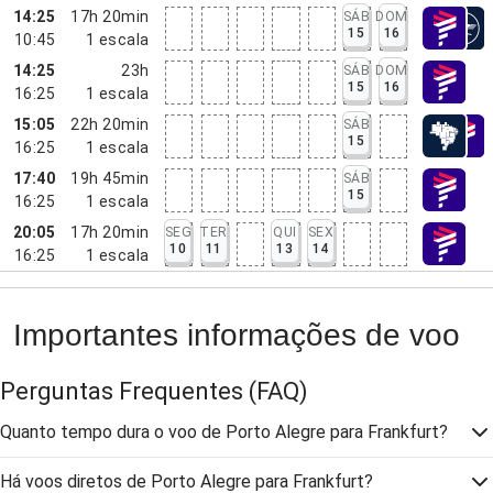
14:25
17h 20min
SÁB
DOM
15
16
10:45
1
escala
14:25
23h
SÁB
DOM
15
16
16:25
1
escala
15:05
22h 20min
SÁB
15
16:25
1
escala
17:40
19h 45min
SÁB
15
16:25
1
escala
20:05
17h 20min
SEG
TER
QUI
SEX
10
11
13
14
16:25
1
escala
Importantes informações de voo
Perguntas Frequentes
(FAQ)
Quanto tempo dura o voo de Porto Alegre para Frankfurt?
Há voos diretos de Porto Alegre para Frankfurt?