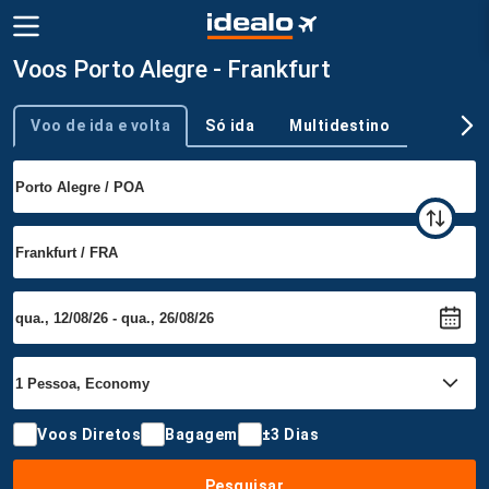
Voos Porto Alegre - Frankfurt
Voo de ida e volta
Só ida
Multidestino
Tipo de viagem
Voos Diretos
Bagagem
±3 Dias
Pesquisar