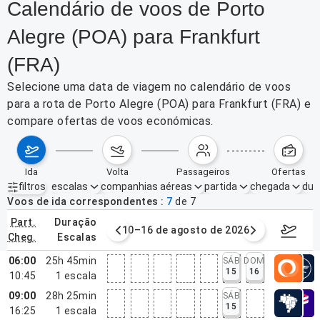
Calendário de voos de Porto
Alegre (POA) para Frankfurt
(FRA)
Selecione uma data de viagem no calendário de voos
para a rota de Porto Alegre (POA) para Frankfurt (FRA) e
compare ofertas de voos económicas.
ida
volta
passageiros
ofertas
filtros
escalas
companhias aéreas
partida
chegada
dur
Filtros ativos
nenhum
Voos de ida correspondentes
7
de
7
part.
duração
e agosto de 2026
10–16 de agosto de 2026
17–23 d
cheg.
escalas
06:00
25h 45min
SÁB
DOM
15
16
10:45
1
escala
09:00
28h 25min
SÁB
15
16:25
1
escala