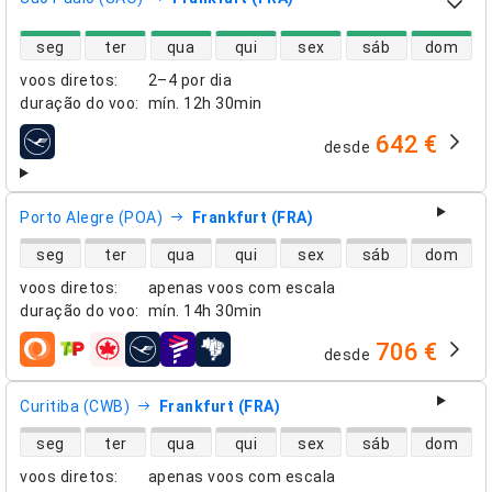
disponibilidade de voos diretos
seg
ter
qua
qui
sex
sáb
dom
voos diretos
:
2–4 por dia
duração do voo
:
mín.
12h 30min
642 €
desde
companhias aéreas
Porto Alegre (POA)
Frankfurt (FRA)
disponibilidade de voos diretos
seg
ter
qua
qui
sex
sáb
dom
voos diretos
:
apenas voos com escala
duração do voo
:
mín.
14h 30min
706 €
desde
companhias aéreas
Curitiba (CWB)
Frankfurt (FRA)
disponibilidade de voos diretos
seg
ter
qua
qui
sex
sáb
dom
voos diretos
:
apenas voos com escala