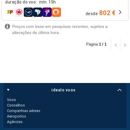
duração do voo
:
mín.
15h
802 €
desde
companhias aéreas
Preços com base em pesquisas recentes, sujeitos a
alterações de última hora
Página
1 / 1
idealo voos
Voos
Conselhos
Companhias aéreas
Aeroportos
Agências