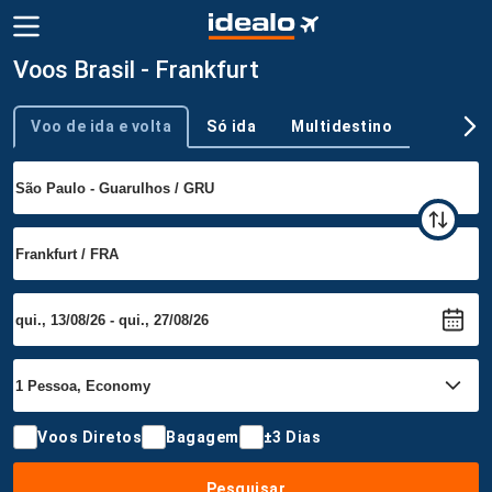
Voos Brasil - Frankfurt
Voo de ida e volta
Só ida
Multidestino
Tipo de viagem
Voos Diretos
Bagagem
±3 Dias
Pesquisar