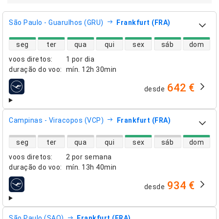
São Paulo - Guarulhos (GRU)
Frankfurt (FRA)
disponibilidade de voos diretos
seg
ter
qua
qui
sex
sáb
dom
voos diretos
:
1 por dia
duração do voo
:
mín.
12h 30min
642 €
desde
companhias aéreas
Campinas - Viracopos (VCP)
Frankfurt (FRA)
disponibilidade de voos diretos
seg
ter
qua
qui
sex
sáb
dom
voos diretos
:
2 por semana
duração do voo
:
mín.
13h 40min
934 €
desde
companhias aéreas
São Paulo (SAO)
Frankfurt (FRA)