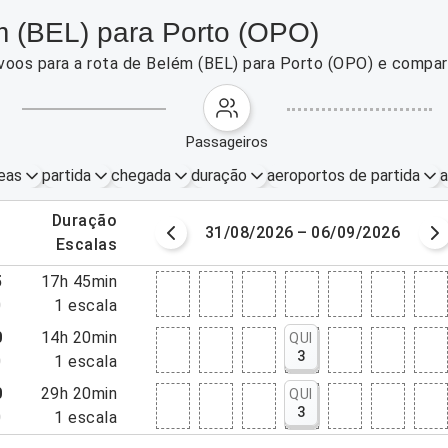
m (BEL) para Porto (OPO)
voos para a rota de Belém (BEL) para Porto (OPO) e compa
passageiros
eas
partida
chegada
duração
aeroportos de partida
a
.
duração
gosto de 2026
31/08/2026 – 06/09/2026
.
escalas
5
17h 45min
0
1
escala
0
14h 20min
QUI
3
0
1
escala
0
29h 20min
QUI
3
0
1
escala