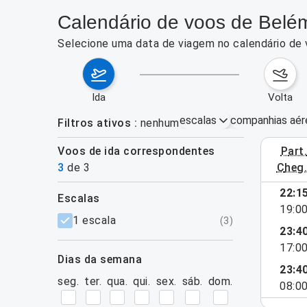
Calendário de voos de Belé
Selecione uma data de viagem no calendário de 
ida
volta
escalas
companhias aér
Filtros ativos
nenhum
Voos de ida correspondentes
part
24–30 de a
3
de
3
cheg
22:1
escalas
19:0
filtros
1 escala
(
3
)
23:4
17:0
dias da semana
23:4
seg.
ter.
qua.
qui.
sex.
sáb.
dom.
08:0