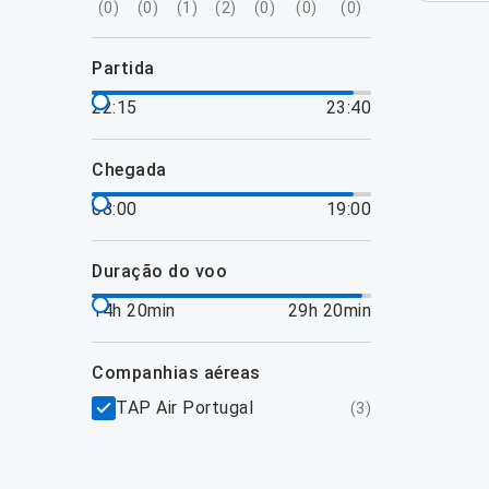
(
0
)
(
0
)
(
1
)
(
2
)
(
0
)
(
0
)
(
0
)
partida
22:15
23:40
chegada
08:00
19:00
duração do voo
14h 20min
29h 20min
companhias aéreas
TAP Air Portugal
(
3
)