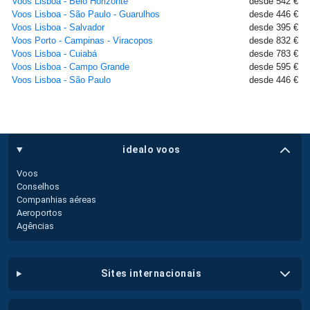
Voos Lisboa - Belo Horizonte
desde 542 €
Voos Lisboa - São Paulo - Guarulhos
desde 446 €
Voos Lisboa - Salvador
desde 395 €
Voos Porto - Campinas - Viracopos
desde 832 €
Voos Lisboa - Cuiabá
desde 783 €
Voos Lisboa - Campo Grande
desde 595 €
Voos Lisboa - São Paulo
desde 446 €
idealo voos
Voos
Conselhos
Companhias aéreas
Aeroportos
Agências
sites internacionais