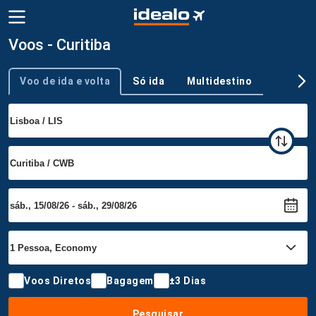
Voos - Curitiba
Voo de ida e volta
Só ida
Multidestino
Tipo de viagem
Voos Diretos
Bagagem
±3 Dias
Pesquisar