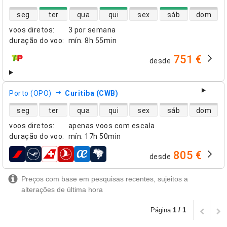
disponibilidade de voos diretos
seg
ter
qua
qui
sex
sáb
dom
voos diretos
:
3 por semana
duração do voo
:
mín.
8h 55min
751 €
desde
companhias aéreas
Porto (OPO)
Curitiba (CWB)
disponibilidade de voos diretos
seg
ter
qua
qui
sex
sáb
dom
voos diretos
:
apenas voos com escala
duração do voo
:
mín.
17h 50min
805 €
desde
companhias aéreas
Preços com base em pesquisas recentes, sujeitos a
alterações de última hora
Página
1 / 1