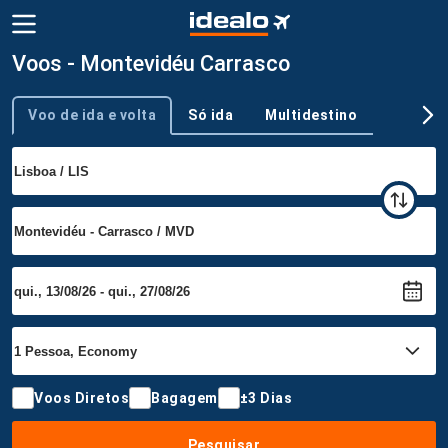
Voos - Montevidéu Carrasco
Voo de ida e volta
Só ida
Multidestino
Tipo de viagem
Voos Diretos
Bagagem
±3 Dias
Pesquisar