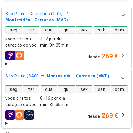
São Paulo - Guarulhos (GRU)
Montevidéu - Carrasco (MVD)
disponibilidade de voos diretos
seg
ter
qua
qui
sex
sáb
dom
voos diretos
:
4–7 por dia
duração do voo
:
mín.
3h 35min
269 €
desde
companhias aéreas
São Paulo (SAO)
Montevidéu - Carrasco (MVD)
disponibilidade de voos diretos
seg
ter
qua
qui
sex
sáb
dom
voos diretos
:
8–16 por dia
duração do voo
:
mín.
3h 35min
269 €
desde
companhias aéreas