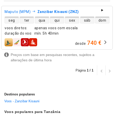
Maputo (MPM)
Zanzibar Kisauni (ZNZ)
disponibilidade de voos diretos
seg
ter
qua
qui
sex
sáb
dom
voos diretos
:
apenas voos com escala
duração do voo
:
mín.
5h 40min
740 €
desde
companhias aéreas
Preços com base em pesquisas recentes, sujeitos a
alterações de última hora
Página
1 / 1
Destinos populares
Voos - Zanzibar Kisauni
Voos populares para Tanzânia