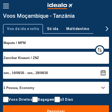
Voos Moçambique - Tanzânia
Voo de ida e volta
Só ida
Multidestino
Tipo de viagem
Voos Diretos
Bagagem
±3 Dias
Pesquisar