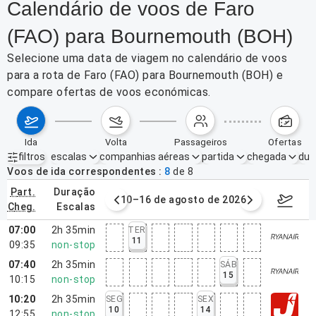
Calendário de voos de Faro
(FAO) para Bournemouth (BOH)
Selecione uma data de viagem no calendário de voos
para a rota de Faro (FAO) para Bournemouth (BOH) e
compare ofertas de voos económicas.
ida
volta
passageiros
ofertas
filtros
escalas
companhias aéreas
partida
chegada
dur
Filtros ativos
nenhum
Voos de ida correspondentes
8
de
8
part.
duração
e agosto de 2026
10–16 de agosto de 2026
17–23 d
cheg.
escalas
07:00
2h 35min
TER
11
09:35
non-stop
07:40
2h 35min
SÁB
15
10:15
non-stop
10:20
2h 35min
SEG
SEX
10
14
12:55
non-stop