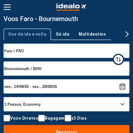
Voos Faro - Bournemouth
Voo de ida e volta
Só ida
Multidestino
Tipo de viagem
Voos Diretos
Bagagem
±3 Dias
Pesquisar