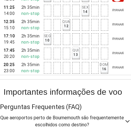
11:25
2h 35min
SEX
14
14:00
non-stop
12:35
2h 35min
QUA
12
15:10
non-stop
17:10
2h 35min
SEG
10
19:45
non-stop
17:45
2h 35min
QUI
13
20:20
non-stop
20:25
2h 35min
DOM
16
23:00
non-stop
Importantes informações de voo
Perguntas Frequentes
(FAQ)
Que aeroportos perto de Bournemouth são frequentemente
escolhidos como destino?