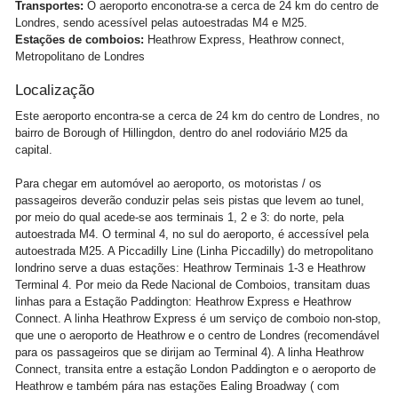
Transportes:
O aeroporto enconotra-se a cerca de 24 km do centro de
Londres, sendo acessível pelas autoestradas M4 e M25.
Estações de comboios:
Heathrow Express, Heathrow connect,
Metropolitano de Londres
Localização
Este aeroporto encontra-se a cerca de 24 km do centro de Londres, no
bairro de Borough of Hillingdon, dentro do anel rodoviário M25 da
capital.
Para chegar em automóvel ao aeroporto, os motoristas / os
passageiros deverão conduzir pelas seis pistas que levem ao tunel,
por meio do qual acede-se aos terminais 1, 2 e 3: do norte, pela
autoestrada M4. O terminal 4, no sul do aeroporto, é accessível pela
autoestrada M25. A Piccadilly Line (Linha Piccadilly) do metropolitano
londrino serve a duas estações: Heathrow Terminais 1-3 e Heathrow
Terminal 4. Por meio da Rede Nacional de Comboios, transitam duas
linhas para a Estação Paddington: Heathrow Express e Heathrow
Connect. A linha Heathrow Express é um serviço de comboio non-stop,
que une o aeroporto de Heathrow e o centro de Londres (recomendável
para os passageiros que se dirijam ao Terminal 4). A linha Heathrow
Connect, transita entre a estação London Paddington e o aeroporto de
Heathrow e também pára nas estações Ealing Broadway ( com