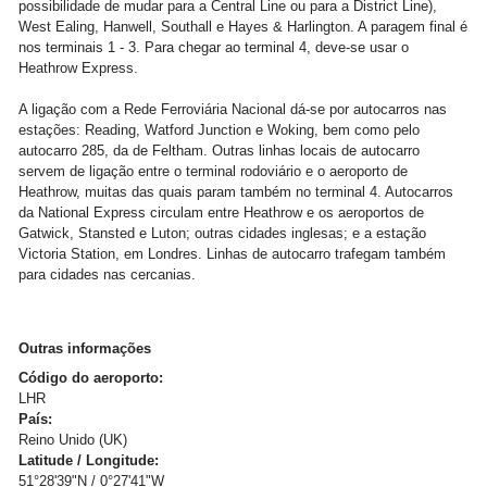
possibilidade de mudar para a Central Line ou para a District Line),
West Ealing, Hanwell, Southall e Hayes & Harlington. A paragem final é
nos terminais 1 - 3. Para chegar ao terminal 4, deve-se usar o
Heathrow Express.
A ligação com a Rede Ferroviária Nacional dá-se por autocarros nas
estações: Reading, Watford Junction e Woking, bem como pelo
autocarro 285, da de Feltham. Outras linhas locais de autocarro
servem de ligação entre o terminal rodoviário e o aeroporto de
Heathrow, muitas das quais param também no terminal 4. Autocarros
da National Express circulam entre Heathrow e os aeroportos de
Gatwick, Stansted e Luton; outras cidades inglesas; e a estação
Victoria Station, em Londres. Linhas de autocarro trafegam também
para cidades nas cercanias.
Outras informações
Código do aeroporto:
LHR
País:
Reino Unido (UK)
Latitude / Longitude:
51°28'39"N / 0°27'41"W