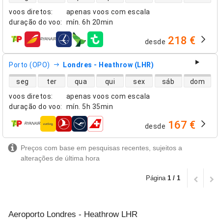
voos diretos
:
apenas voos com escala
duração do voo
:
mín.
6h 20min
218 €
desde
companhias aéreas
Porto (OPO)
Londres - Heathrow (LHR)
disponibilidade de voos diretos
seg
ter
qua
qui
sex
sáb
dom
voos diretos
:
apenas voos com escala
duração do voo
:
mín.
5h 35min
167 €
desde
companhias aéreas
Preços com base em pesquisas recentes, sujeitos a
alterações de última hora
Página
1 / 1
Aeroporto Londres - Heathrow LHR