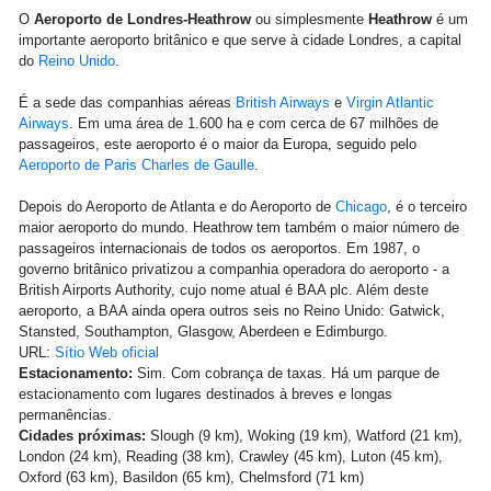
O
Aeroporto de Londres-Heathrow
ou simplesmente
Heathrow
é um
importante aeroporto britânico e que serve à cidade Londres, a capital
do
Reino Unido
.
É a sede das companhias aéreas
British Airways
e
Virgin Atlantic
Airways
. Em uma área de 1.600 ha e com cerca de 67 milhões de
passageiros, este aeroporto é o maior da Europa, seguido pelo
Aeroporto de Paris Charles de Gaulle
.
Depois do Aeroporto de Atlanta e do Aeroporto de
Chicago
, é o terceiro
maior aeroporto do mundo. Heathrow tem também o maior número de
passageiros internacionais de todos os aeroportos. Em 1987, o
governo britânico privatizou a companhia operadora do aeroporto - a
British Airports Authority, cujo nome atual é BAA plc. Além deste
aeroporto, a BAA ainda opera outros seis no Reino Unido: Gatwick,
Stansted, Southampton, Glasgow, Aberdeen e Edimburgo.
URL:
Sítio Web oficial
Estacionamento:
Sim. Com cobrança de taxas. Há um parque de
estacionamento com lugares destinados à breves e longas
permanências.
Cidades próximas:
Slough (9 km), Woking (19 km), Watford (21 km),
London (24 km), Reading (38 km), Crawley (45 km), Luton (45 km),
Oxford (63 km), Basildon (65 km), Chelmsford (71 km)