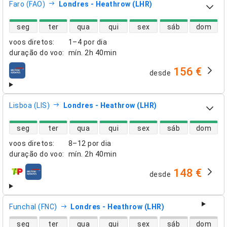
Faro (FAO)
Londres - Heathrow (LHR)
disponibilidade de voos diretos
seg
ter
qua
qui
sex
sáb
dom
voos diretos
:
1–4 por dia
duração do voo
:
mín.
2h 40min
156 €
desde
companhias aéreas
Lisboa (LIS)
Londres - Heathrow (LHR)
disponibilidade de voos diretos
seg
ter
qua
qui
sex
sáb
dom
voos diretos
:
8–12 por dia
duração do voo
:
mín.
2h 40min
148 €
desde
companhias aéreas
Funchal (FNC)
Londres - Heathrow (LHR)
disponibilidade de voos diretos
seg
ter
qua
qui
sex
sáb
dom