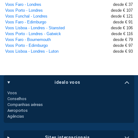
Voos Faro - Londres
desde € 37
Voos Porto - Londres
desde € 107
Voos Funchal - Londres
desde € 121
Voos Faro - Edimburgo
desde € 91
Voos Lisboa - Londres - Stansted
desde € 106
Voos Porto - Londres - Gatwick
desde € 116
Voos Faro - Bournemouth
desde € 79
Voos Porto - Edimburgo
desde € 97
Voos Lisboa - Londres - Luton
desde € 93
idealo voos
Voos
Conselhos
Companhias aéreas
Aeroportos
Agências
sites internacionais