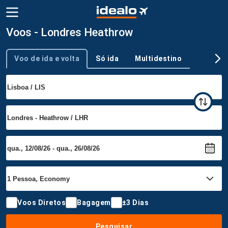
Voos - Londres Heathrow
Voo de ida e volta
Só ida
Multidestino
Tipo de viagem
Voos Diretos
Bagagem
±3 Dias
Pesquisar