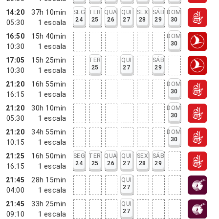
14:20
37h 10min
SEG
TER
QUA
QUI
SEX
SÁB
DOM
24
25
26
27
28
29
30
05:30
1
escala
16:50
15h 40min
DOM
30
10:30
1
escala
17:05
15h 25min
TER
QUI
SÁB
25
27
29
10:30
1
escala
21:20
16h 55min
DOM
30
16:15
1
escala
21:20
30h 10min
DOM
30
05:30
1
escala
21:20
34h 55min
DOM
30
10:15
1
escala
21:25
16h 50min
SEG
TER
QUA
QUI
SEX
SÁB
24
25
26
27
28
29
16:15
1
escala
21:45
28h 15min
QUI
27
04:00
1
escala
21:45
33h 25min
QUI
27
09:10
1
escala