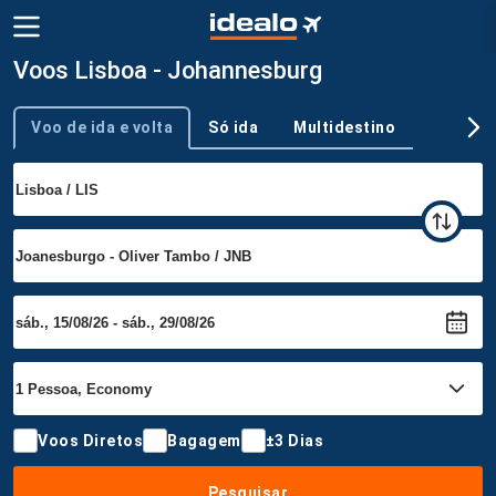
Voos Lisboa - Johannesburg
Voo de ida e volta
Só ida
Multidestino
Tipo de viagem
Voos Diretos
Bagagem
±3 Dias
Pesquisar