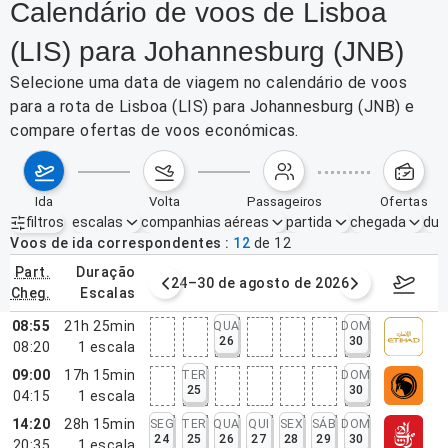
Calendário de voos de Lisboa
(LIS) para Johannesburg (JNB)
Selecione uma data de viagem no calendário de voos
para a rota de Lisboa (LIS) para Johannesburg (JNB) e
compare ofertas de voos económicas.
ida
volta
passageiros
ofertas
filtros
escalas
companhias aéreas
partida
chegada
dur
Filtros ativos
nenhum
Voos de ida correspondentes
12
de
12
part.
duração
de agosto de 2026
24–30 de agosto de 2026
31/08/2
cheg.
escalas
08:55
21h 25min
QUA
DOM
26
30
08:20
1
escala
09:00
17h 15min
TER
DOM
25
30
04:15
1
escala
14:20
28h 15min
SEG
TER
QUA
QUI
SEX
SÁB
DOM
24
25
26
27
28
29
30
20:35
1
escala