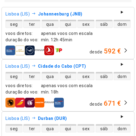
Lisboa (LIS)
Johannesburg (JNB)
disponibilidade de voos diretos
seg
ter
qua
qui
sex
sáb
dom
voos diretos
:
apenas voos com escala
duração do voo
:
mín.
12h 45min
592 €
desde
companhias aéreas
Lisboa (LIS)
Cidade do Cabo (CPT)
disponibilidade de voos diretos
seg
ter
qua
qui
sex
sáb
dom
voos diretos
:
apenas voos com escala
duração do voo
:
mín.
18h
671 €
desde
companhias aéreas
Lisboa (LIS)
Durban (DUR)
disponibilidade de voos diretos
seg
ter
qua
qui
sex
sáb
dom