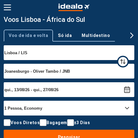
Voos Lisboa - África do Sul
Voo de ida e volta
Só ida
Multidestino
Tipo de viagem
Voos Diretos
Bagagem
±3 Dias
Pesquisar