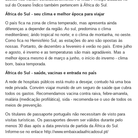
sul do Oceano Índico também pertencem à África do Sul.
África do Sul - seu clima e melhor época para viajar
O país fica na zona de clima temperado, mas apresenta ainda
diferenças a depender da região. Ao sul, predomina o clima
mediterrâneo; árido tropical no norte; e o clima de montanha, no oeste.
Como fica no Hemisfério Sul, as estações do ano são opostas às
nossas. Portanto, de dezembro a fevereiro é verão no país. Entre julho
e agosto, é inverno e as temperaturas são mais agradáveis. Mas a
melhor época mesmo é de março a junho, o início do inverno - clima
bom, baixa temporada.
África do Sul - saúde, vacinas e entrada no país
A rede de hospitais públcos está muito a desejar, contudo há uma boa
rede privada. Convém viajar munido de um seguro de saúde que cubra
todos os gastos. Recomendamos vacina contra raiva, febre-amarela,
malária (medicação profilática), sida - recomenda-se o uso de todos os
meios de prevenção.
Os titulares de passaporte português não necessitam de visto para
visitas turísticas. Os passaportes devem ser válidos durante pelo
menos 30 dias após a data prevista de partida da África do Sul.
Informe-se no enlace http://www.embaixadaafricadosul.pt/