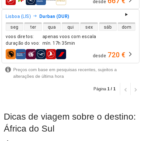
667 €
desde
companhias aéreas
Lisboa (LIS)
Durban (DUR)
disponibilidade de voos diretos
seg
ter
qua
qui
sex
sáb
dom
voos diretos
:
apenas voos com escala
duração do voo
:
mín.
17h 35min
720 €
desde
companhias aéreas
Preços com base em pesquisas recentes, sujeitos a
alterações de última hora
Página
1 / 1
Dicas de viagem sobre o destino:
África do Sul