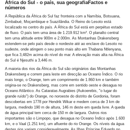
África do Sul - o país, sua geografiaFactos e
números
A República da África do Sul faz fronteira com a Namíbia, Botsuana,
Zimbabué, Moçambique e Suazilândia. O Reino do Lesoto está
localizado no centro do país. A África do Sul está em perpétuo estado
de fluxo. O país tem uma área de 1.219.912 km². O planalto central
tem uma altitude entre 900m e 2.000m. As Montanhas Drakensberg
estendem-se pelo país desde o nordeste até ao enclave do Lesoto no
sudeste, onde atingem o seu ponto mais alto em Thabana Ntlenyana,
que fica 3,482m acima do nível do mar. A elevação mais alta na África
do Sul é Njesuthi a 3,446 m.
A maioria dos rios da África do Sul são originários das Montanhas
Drakensberg e correm para leste em direcção ao Oceano Índico. O rio
mais longo, o Orange, tem um comprimento de 1.860 km e também
origina-se no Drakensberg, mas corre em sentido oeste e desagua no
Oceano Atlântico. As Cataratas Augrabies (Aukoerebis, "o lugar do
grande ruído") do Orange, no noroeste do distrito de Gordonia, foram
descobertas em 1778 por Hendrik Wikar e medem cerca de 3 km de
largura, medindo 190 m de altura, 146 m deste em queda livre. A queda
de água principal tem cerca de 150 m de largura. Outros rios
importantes são o Limpopo, que desagua no Oceano Índico após 1.600
km, e o Vaal (1.251 km), um afluente do rio Orange. Os níveis da água
destes rios variam consideravelmente. As Ilhas Príncipe Eduardo no