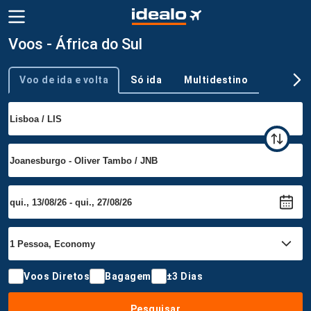
Voos - África do Sul
Voo de ida e volta
Só ida
Multidestino
Tipo de viagem
Voos Diretos
Bagagem
±3 Dias
Pesquisar