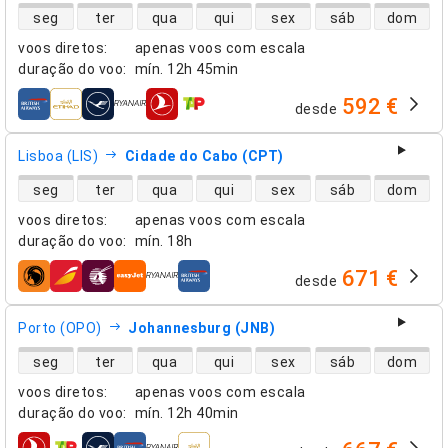
disponibilidade de voos diretos
seg
ter
qua
qui
sex
sáb
dom
voos diretos
:
apenas voos com escala
duração do voo
:
mín.
12h 45min
592 €
desde
companhias aéreas
Lisboa (LIS)
Cidade do Cabo (CPT)
disponibilidade de voos diretos
seg
ter
qua
qui
sex
sáb
dom
voos diretos
:
apenas voos com escala
duração do voo
:
mín.
18h
671 €
desde
companhias aéreas
Porto (OPO)
Johannesburg (JNB)
disponibilidade de voos diretos
seg
ter
qua
qui
sex
sáb
dom
voos diretos
:
apenas voos com escala
duração do voo
:
mín.
12h 40min