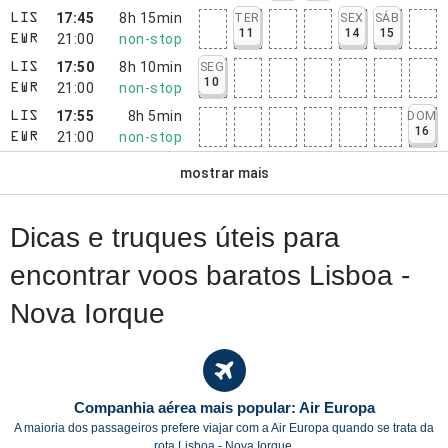
17:45
8h 15min
TER
SEX
SÁB
LIS
11
14
15
21:00
non-stop
EWR
17:50
8h 10min
SEG
LIS
10
21:00
non-stop
EWR
17:55
8h 5min
DOM
LIS
16
21:00
non-stop
EWR
mostrar mais
Dicas e truques úteis para
encontrar voos baratos Lisboa -
Nova Iorque
Companhia aérea mais popular: Air Europa
A maioria dos passageiros prefere viajar com a Air Europa quando se trata da
rota Lisboa - Nova Iorque.