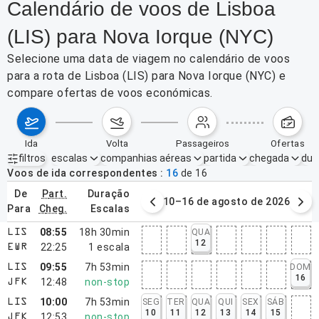
Calendário de voos de Lisboa
(LIS) para Nova Iorque (NYC)
Selecione uma data de viagem no calendário de voos
para a rota de Lisboa (LIS) para Nova Iorque (NYC) e
compare ofertas de voos económicas.
ida
volta
passageiros
ofertas
filtros
escalas
companhias aéreas
partida
chegada
dur
Filtros ativos
nenhum
Voos de ida correspondentes
16
de
16
de
part.
duração
3–9 de agosto de 2026
10–16 de agosto de 2026
para
cheg.
escalas
08:55
18h 30min
QUA
LIS
12
22:25
1
escala
EWR
09:55
7h 53min
DOM
LIS
16
12:48
non-stop
JFK
10:00
7h 53min
SEG
TER
QUA
QUI
SEX
SÁB
LIS
10
11
12
13
14
15
12:53
non-stop
JFK