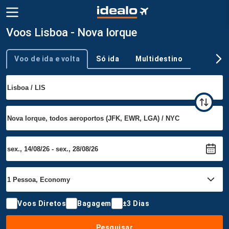
Voos Lisboa - Nova Iorque
Voo de ida e volta
Só ida
Multidestino
Tipo de viagem
Voos Diretos
Bagagem
±3 Dias
Pesquisar