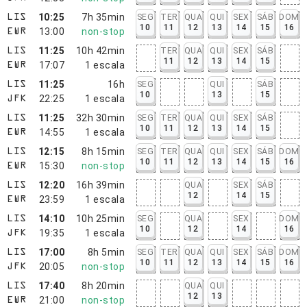
10:25
7h 35min
SEG
TER
QUA
QUI
SEX
SÁB
DOM
LIS
10
11
12
13
14
15
16
13:00
non-stop
EWR
11:25
10h 42min
TER
QUA
QUI
SEX
SÁB
LIS
11
12
13
14
15
17:07
1
escala
EWR
11:25
16h
SEG
QUI
SÁB
LIS
10
13
15
22:25
1
escala
JFK
11:25
32h 30min
SEG
TER
QUA
QUI
SEX
SÁB
LIS
10
11
12
13
14
15
14:55
1
escala
EWR
12:15
8h 15min
SEG
TER
QUA
QUI
SEX
SÁB
DOM
LIS
10
11
12
13
14
15
16
15:30
non-stop
EWR
12:20
16h 39min
QUA
SEX
SÁB
LIS
12
14
15
23:59
1
escala
EWR
14:10
10h 25min
SEG
QUA
SEX
DOM
LIS
10
12
14
16
19:35
1
escala
JFK
17:00
8h 5min
SEG
TER
QUA
QUI
SEX
SÁB
DOM
LIS
10
11
12
13
14
15
16
20:05
non-stop
JFK
17:40
8h 20min
QUA
QUI
LIS
12
13
21:00
non-stop
EWR