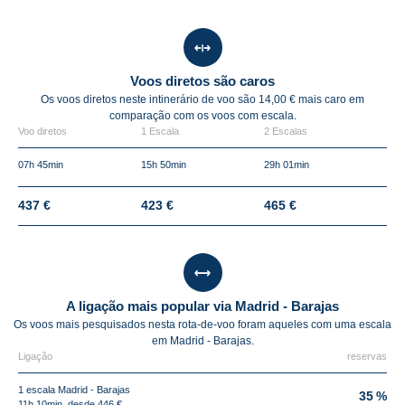
Voos diretos são caros
Os voos diretos neste intinerário de voo são 14,00 € mais caro em
comparação com os voos com escala.
Voo diretos
1 Escala
2 Escalas
07h 45min
15h 50min
29h 01min
437 €
423 €
465 €
A ligação mais popular via Madrid - Barajas
Os voos mais pesquisados nesta rota-de-voo foram aqueles com uma escala
em Madrid - Barajas.
Ligação
reservas
1 escala Madrid - Barajas
35 %
11h 10min, desde 446 €