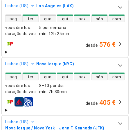
Lisboa (LIS)
Los Angeles (LAX)
disponibilidade de voos diretos
seg
ter
qua
qui
sex
sáb
dom
voos diretos
:
5 por semana
duração do voo
:
mín.
12h 25min
576 €
desde
companhias aéreas
Lisboa (LIS)
Nova Iorque (NYC)
disponibilidade de voos diretos
seg
ter
qua
qui
sex
sáb
dom
voos diretos
:
8–10 por dia
duração do voo
:
mín.
7h 30min
405 €
desde
companhias aéreas
Lisboa (LIS)
Nova Iorque / Nova York - John F. Kennedy (JFK)