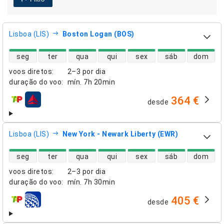
Lisboa (LIS)
Boston Logan (BOS)
disponibilidade de voos diretos
seg
ter
qua
qui
sex
sáb
dom
voos diretos
:
2–3 por dia
duração do voo
:
mín.
7h 20min
364 €
desde
companhias aéreas
Lisboa (LIS)
New York - Newark Liberty (EWR)
disponibilidade de voos diretos
seg
ter
qua
qui
sex
sáb
dom
voos diretos
:
2–3 por dia
duração do voo
:
mín.
7h 30min
405 €
desde
companhias aéreas