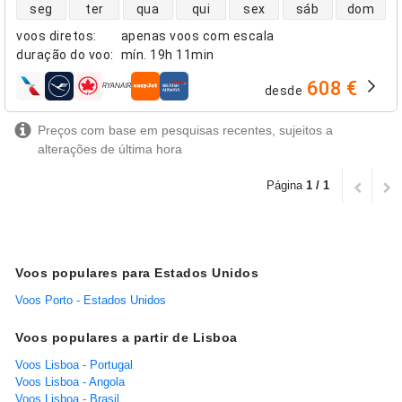
disponibilidade de voos diretos
seg
ter
qua
qui
sex
sáb
dom
voos diretos
:
apenas voos com escala
duração do voo
:
mín.
19h 11min
608 €
desde
companhias aéreas
Preços com base em pesquisas recentes, sujeitos a
alterações de última hora
Página
1 / 1
Voos populares para Estados Unidos
Voos Porto - Estados Unidos
Voos populares a partir de Lisboa
Voos Lisboa - Portugal
Voos Lisboa - Angola
Voos Lisboa - Brasil