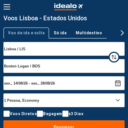
Voos Lisboa - Estados Unidos
Voo de ida e volta
Só ida
Multidestino
Tipo de viagem
Voos Diretos
Bagagem
±3 Dias
Pesquisar