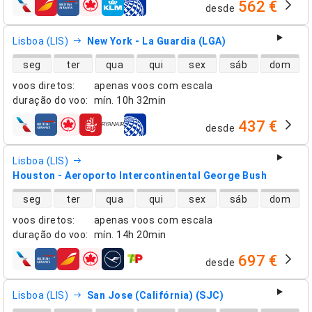
562 €
desde
companhias aéreas
Lisboa (LIS)
New York - La Guardia (LGA)
disponibilidade de voos diretos
seg
ter
qua
qui
sex
sáb
dom
voos diretos
:
apenas voos com escala
duração do voo
:
mín.
10h 32min
437 €
desde
companhias aéreas
Lisboa (LIS)
Houston - Aeroporto Intercontinental George Bush, TX (IAH
disponibilidade de voos diretos
seg
ter
qua
qui
sex
sáb
dom
voos diretos
:
apenas voos com escala
duração do voo
:
mín.
14h 20min
697 €
desde
companhias aéreas
Lisboa (LIS)
San Jose (Califórnia) (SJC)