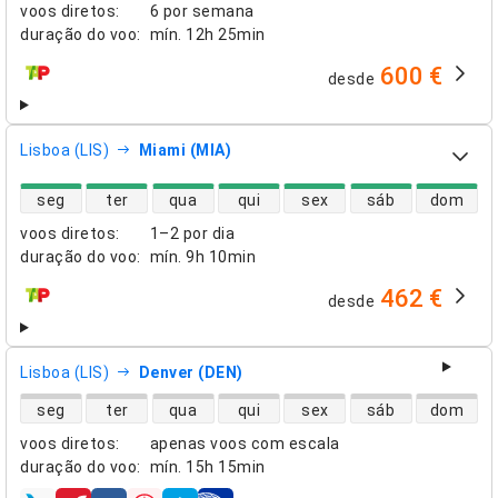
voos diretos
:
6 por semana
duração do voo
:
mín.
12h 25min
600 €
desde
companhias aéreas
Lisboa (LIS)
Miami (MIA)
disponibilidade de voos diretos
seg
ter
qua
qui
sex
sáb
dom
voos diretos
:
1–2 por dia
duração do voo
:
mín.
9h 10min
462 €
desde
companhias aéreas
Lisboa (LIS)
Denver (DEN)
disponibilidade de voos diretos
seg
ter
qua
qui
sex
sáb
dom
voos diretos
:
apenas voos com escala
duração do voo
:
mín.
15h 15min