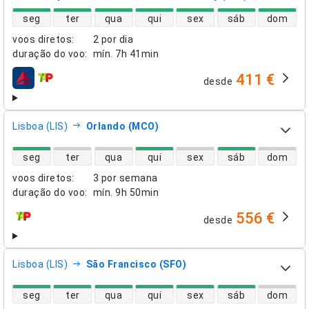
disponibilidade de voos diretos
seg
ter
qua
qui
sex
sáb
dom
voos diretos
:
2 por dia
duração do voo
:
mín.
7h 41min
411 €
desde
companhias aéreas
Lisboa (LIS)
Orlando (MCO)
disponibilidade de voos diretos
seg
ter
qua
qui
sex
sáb
dom
voos diretos
:
3 por semana
duração do voo
:
mín.
9h 50min
556 €
desde
companhias aéreas
Lisboa (LIS)
São Francisco (SFO)
disponibilidade de voos diretos
seg
ter
qua
qui
sex
sáb
dom