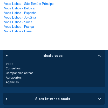
Voos Lisboa - São Tomé e Príncipe
Voos Lisboa - Bélgica
Voos Lisboa - Espanha
Voos Lisboa - Jordânia
Voos Lisboa - Suíça
Voos Lisboa - França
Voos Lisboa - Gana
idealo voos
Voos
Conselhos
Companhias aéreas
Aeroportos
Agências
sites internacionais