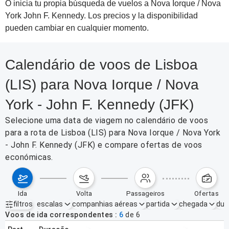
O inicia tu propia búsqueda de vuelos a Nova Iorque / Nova
York John F. Kennedy. Los precios y la disponibilidad
pueden cambiar en cualquier momento.
Calendário de voos de Lisboa
(LIS) para Nova Iorque / Nova
York - John F. Kennedy (JFK)
Selecione uma data de viagem no calendário de voos
para a rota de Lisboa (LIS) para Nova Iorque / Nova York
- John F. Kennedy (JFK) e compare ofertas de voos
económicas.
ida
volta
passageiros
ofertas
filtros
escalas
companhias aéreas
partida
chegada
dur
Filtros ativos
nenhum
Voos de ida correspondentes
6
de
6