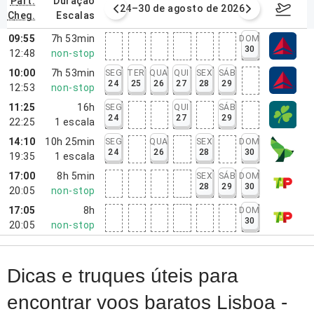
part.
duração
de agosto de 2026
24–30 de agosto de 2026
31/08/2
cheg.
escalas
09:55
7h 53min
DOM
30
12:48
non-stop
10:00
7h 53min
SEG
TER
QUA
QUI
SEX
SÁB
24
25
26
27
28
29
12:53
non-stop
11:25
16h
SEG
QUI
SÁB
24
27
29
22:25
1
escala
14:10
10h 25min
SEG
QUA
SEX
DOM
24
26
28
30
19:35
1
escala
17:00
8h 5min
SEX
SÁB
DOM
28
29
30
20:05
non-stop
17:05
8h
DOM
30
20:05
non-stop
Dicas e truques úteis para
encontrar voos baratos Lisboa -