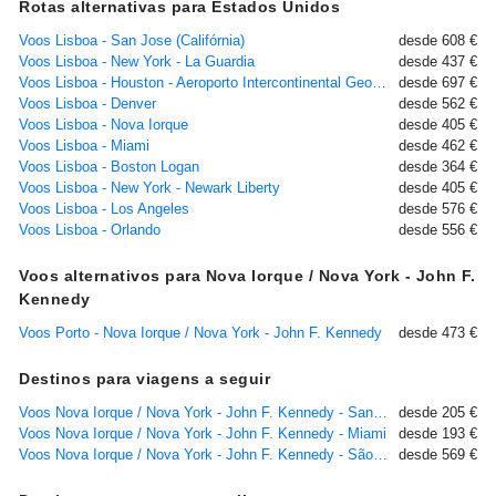
Rotas alternativas para Estados Unidos
Voos Lisboa - San Jose (Califórnia)
desde 608 €
Voos Lisboa - New York - La Guardia
desde 437 €
Voos Lisboa - Houston - Aeroporto Intercontinental George Bush, TX
desde 697 €
Voos Lisboa - Denver
desde 562 €
Voos Lisboa - Nova Iorque
desde 405 €
Voos Lisboa - Miami
desde 462 €
Voos Lisboa - Boston Logan
desde 364 €
Voos Lisboa - New York - Newark Liberty
desde 405 €
Voos Lisboa - Los Angeles
desde 576 €
Voos Lisboa - Orlando
desde 556 €
Voos alternativos para Nova Iorque / Nova York - John F.
Kennedy
Voos Porto - Nova Iorque / Nova York - John F. Kennedy
desde 473 €
Destinos para viagens a seguir
Voos Nova Iorque / Nova York - John F. Kennedy - San Juan - Porto Rico
desde 205 €
Voos Nova Iorque / Nova York - John F. Kennedy - Miami
desde 193 €
Voos Nova Iorque / Nova York - John F. Kennedy - São Paulo - Guarulhos
desde 569 €