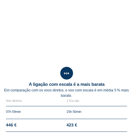
A ligação com escala é a mais barata
Em comparação com os voos diretos, o voo com escala é em média
5 %
mais
barato.
Voo diretos
1 Escala
07h 59min
15h 50min
446 €
423 €