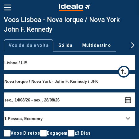
Voos Lisboa - Nova Iorque / Nova York
John F. Kennedy
Voo de ida e volta
Só ida
Multidestino
Tipo de viagem
Voos Diretos
Bagagem
±3 Dias