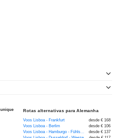
Munique
Rotas alternativas para Alemanha
Voos Lisboa - Frankfurt
desde € 168
Voos Lisboa - Berlim
desde € 106
Voos Lisboa - Hamburgo - Fühlsbüttel
desde € 137
Voos Lisboa - Dusseldorf - Weeze
desde € 117