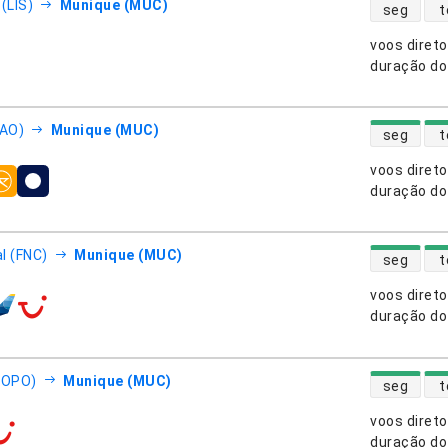
disponibili
(LIS)
Munique (MUC)
seg
t
voos diret
nhias aéreas
duração do
disponibili
FAO)
Munique (MUC)
seg
t
voos diret
nhias aéreas
duração do
disponibili
l (FNC)
Munique (MUC)
seg
t
voos diret
nhias aéreas
duração do
disponibili
(OPO)
Munique (MUC)
seg
t
voos diret
nhias aéreas
duração do