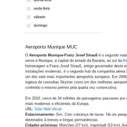
quinta-feira
sexta-feira
sábado
domingo
Aeroporto Munique MUC
O
Aeroporto Munique
-
Franz Josef Strauß
é o segundo maio
serve à Munique, a capital do estado da Bavária, ao sul da
Al
homenagem a Franz-Josef Strauß, antigo governador deste e
instalações modernas, é o segundo hub da companhia aérea
um dos sete mais importantes aeroportos europeus. Em 200
inglesa de consultas Skytrax como um dos melhores aeroport
conferido o mesmo prémio pela quarta vez consecutiva.
Em 2010, cerca de 34 milhões de passageiros passaram por 
mais modernos e eficientes da Europa.
URL:
Sítio Web oficial
Estacionamento:
Sim. Com cobrança de taxas. Há um parqu
destinados à breves e longas permanências.
Cidades próximas:
München (27 km), Ingolstadt (53 km), Au