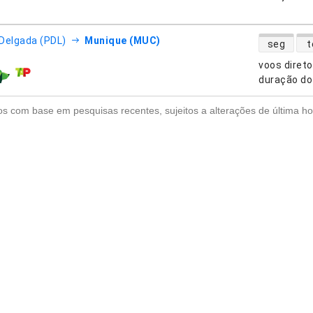
disponibili
Delgada (PDL)
Munique (MUC)
seg
t
voos diret
nhias aéreas
duração do
s com base em pesquisas recentes, sujeitos a alterações de última ho