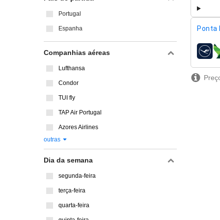
Portugal
Ponta 
Espanha
Companhias aéreas
compa
Lufthansa
Preço
Condor
TUI fly
TAP Air Portugal
Azores Airlines
outras
Dia da semana
segunda-feira
terça-feira
quarta-feira