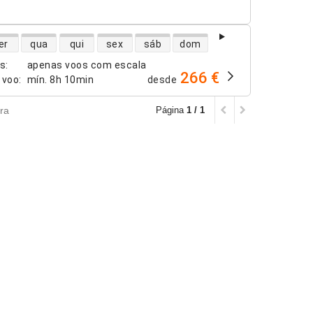
dade de voos diretos
er
qua
qui
sex
sáb
dom
os
:
apenas voos com escala
266 €
 voo
:
mín.
8h 10min
desde
ra
Página
1 / 1