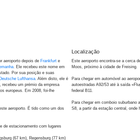
Localização
r aeroporto depois de
Frankfurt
e
Este aeroporto encontra-se a cerca d
emanha
. Ele recebeu este nome em
Moos, próximo à cidade de Freising.
stado. Por sua posição e suas
Deutsche Lufthansa
. Além disto, ele é
Para chegar em automóvel ao aeroport
6, recebeu um prémio da empresa
autoestradas A92/53 até à saída «Fl
os europeus. Em 2008, foi-lhe
federal B11.
Para chegar em comboio suburbano ao 
este aeroporto. É tido como um dos
S8, a partir da estação central, ond
e de estacionamento com lugares
gsburg (67 km), Regensburg (77 km)