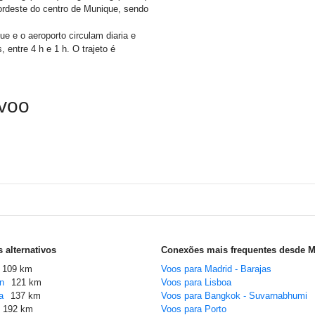
ordeste do centro de Munique, sendo
ue e o aeroporto circulam diaria e
entre 4 h e 1 h. O trajeto é
 voo
 alternativos
Conexões mais frequentes desde 
109 km
Voos para Madrid - Barajas
n
121 km
Voos para Lisboa
a
137 km
Voos para Bangkok - Suvarnabhumi
192 km
Voos para Porto