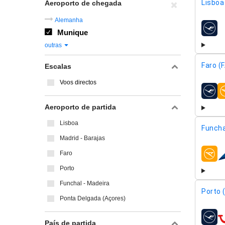
Lisboa 
Aeroporto de chegada
Alemanha
Munique
compa
outras
Faro (
Escalas
Voos directos
compa
Aeroporto de partida
Lisboa
Funcha
Madrid - Barajas
Faro
compa
Porto
Funchal - Madeira
Porto 
Ponta Delgada (Açores)
compa
País de partida