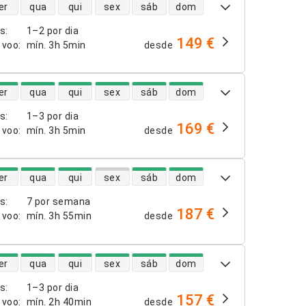
dade de voos diretos
er
qua
qui
sex
sáb
dom
os
:
1–2 por dia
149 €
 voo
:
mín.
3h 5min
desde
dade de voos diretos
er
qua
qui
sex
sáb
dom
os
:
1–3 por dia
169 €
 voo
:
mín.
3h 5min
desde
dade de voos diretos
er
qua
qui
sex
sáb
dom
os
:
7 por semana
187 €
 voo
:
mín.
3h 55min
desde
dade de voos diretos
er
qua
qui
sex
sáb
dom
os
:
1–3 por dia
157 €
 voo
:
mín.
2h 40min
desde