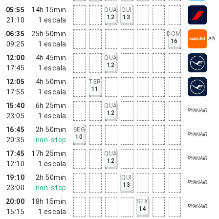
05:55
14h 15min
QUA
QUI
12
13
21:10
1
escala
06:35
25h 50min
DOM
16
09:25
1
escala
12:00
4h 45min
QUA
12
17:45
1
escala
12:05
4h 50min
TER
11
17:55
1
escala
15:40
6h 25min
QUA
12
23:05
1
escala
16:45
2h 50min
SEG
10
20:35
non-stop
17:45
17h 25min
QUA
12
12:10
1
escala
19:10
2h 50min
QUI
13
23:00
non-stop
20:00
18h 15min
SEX
14
15:15
1
escala