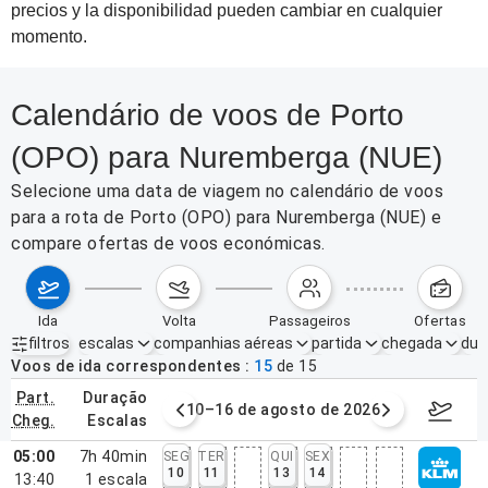
precios y la disponibilidad pueden cambiar en cualquier
momento.
Calendário de voos de Porto
(OPO) para Nuremberga (NUE)
Selecione uma data de viagem no calendário de voos
para a rota de Porto (OPO) para Nuremberga (NUE) e
compare ofertas de voos económicas.
ida
volta
passageiros
ofertas
filtros
escalas
companhias aéreas
partida
chegada
dur
Filtros ativos
nenhum
Voos de ida correspondentes
15
de
15
part.
duração
e agosto de 2026
10–16 de agosto de 2026
17–23 d
cheg.
escalas
05:00
7h 40min
SEG
TER
QUI
SEX
10
11
13
14
13:40
1
escala