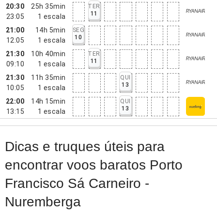
20:30
25h 35min
TER
11
23:05
1
escala
21:00
14h 5min
SEG
10
12:05
1
escala
21:30
10h 40min
TER
11
09:10
1
escala
21:30
11h 35min
QUI
13
10:05
1
escala
22:00
14h 15min
QUI
13
13:15
1
escala
Dicas e truques úteis para
encontrar voos baratos Porto
Francisco Sá Carneiro -
Nuremberga