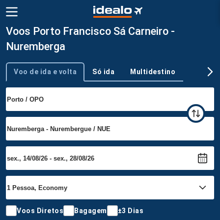
Voos Porto Francisco Sá Carneiro -
Nuremberga
Voo de ida e volta
Só ida
Multidestino
Tipo de viagem
Voos Diretos
Bagagem
±3 Dias