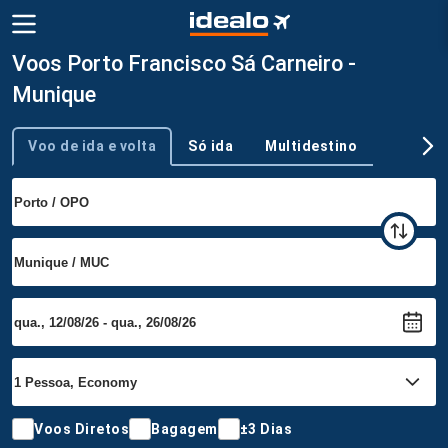
Voos Porto Francisco Sá Carneiro -
Munique
Voo de ida e volta
Só ida
Multidestino
Tipo de viagem
Voos Diretos
Bagagem
±3 Dias