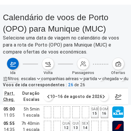
Calendário de voos de Porto
(OPO) para Munique (MUC)
Selecione uma data de viagem no calendário de voos
para a rota de Porto (OPO) para Munique (MUC) e
compare ofertas de voos económicas.
ida
volta
passageiros
ofertas
filtros
escalas
companhias aéreas
partida
chegada
dur
Filtros ativos
nenhum
Voos de ida correspondentes
26
de
26
part.
duração
e agosto de 2026
10–16 de agosto de 2026
17–23 d
cheg.
escalas
05:00
5h 5min
SÁB
DOM
15
16
11:05
1
escala
05:55
7h 40min
QUA
QUI
SEX
12
13
14
14:35
1
escala