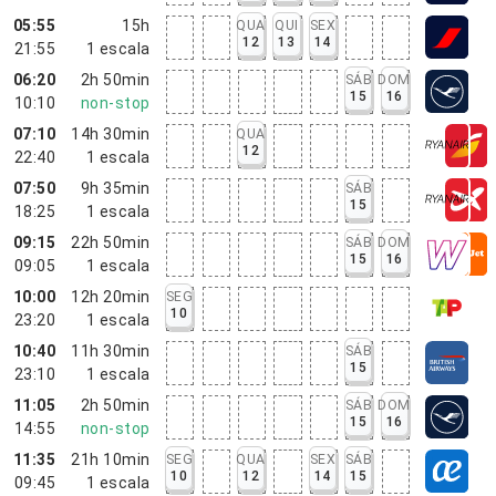
05:55
15h
QUA
QUI
SEX
12
13
14
21:55
1
escala
06:20
2h 50min
SÁB
DOM
15
16
10:10
non-stop
07:10
14h 30min
QUA
12
22:40
1
escala
07:50
9h 35min
SÁB
15
18:25
1
escala
09:15
22h 50min
SÁB
DOM
15
16
09:05
1
escala
10:00
12h 20min
SEG
10
23:20
1
escala
10:40
11h 30min
SÁB
15
23:10
1
escala
11:05
2h 50min
SÁB
DOM
15
16
14:55
non-stop
11:35
21h 10min
SEG
QUA
SEX
SÁB
10
12
14
15
09:45
1
escala