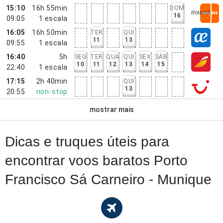
15:10
16h 55min
DOM
16
09:05
1
escala
16:05
16h 50min
TER
QUI
11
13
09:55
1
escala
16:40
5h
SEG
TER
QUA
QUI
SEX
SÁB
10
11
12
13
14
15
22:40
1
escala
17:15
2h 40min
QUI
13
20:55
non-stop
mostrar mais
Dicas e truques úteis para
encontrar voos baratos Porto
Francisco Sá Carneiro - Munique