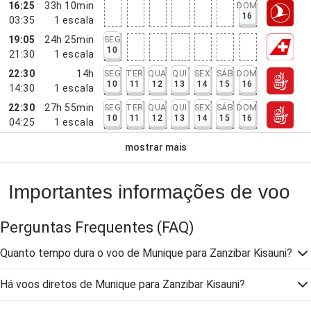
16:25
33h 10min
DOM
16
03:35
1
escala
19:05
24h 25min
SEG
10
21:30
1
escala
22:30
14h
SEG
TER
QUA
QUI
SEX
SÁB
DOM
10
11
12
13
14
15
16
14:30
1
escala
22:30
27h 55min
SEG
TER
QUA
QUI
SEX
SÁB
DOM
10
11
12
13
14
15
16
04:25
1
escala
mostrar mais
Importantes informações de voo
Perguntas Frequentes
(FAQ)
Quanto tempo dura o voo de Munique para Zanzibar Kisauni?
Há voos diretos de Munique para Zanzibar Kisauni?