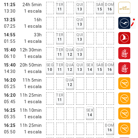
11:25
24h 5min
TER
QUI
SÁB
DOM
11
13
15
16
13:30
1
escala
13:25
16h
QUI
13
07:25
1
escala
14:55
33h
TER
QUI
11
13
01:55
1
escala
15:40
12h 30min
TER
QUA
QUI
11
12
13
06:10
1
escala
15:40
20h 50min
SEG
TER
QUA
QUI
SEX
SÁB
DOM
10
11
12
13
14
15
16
14:30
1
escala
16:20
11h 5min
QUA
12
05:25
1
escala
16:20
11h 25min
TER
11
05:45
1
escala
16:25
11h 10min
SEX
14
05:35
1
escala
16:25
11h 25min
DOM
16
05:50
1
escala