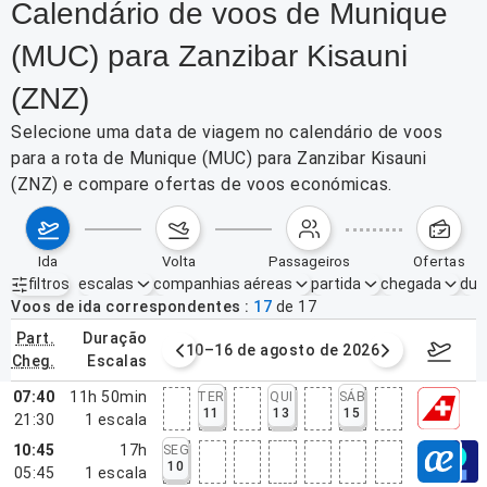
Calendário de voos de Munique
(MUC) para Zanzibar Kisauni
(ZNZ)
Selecione uma data de viagem no calendário de voos
para a rota de Munique (MUC) para Zanzibar Kisauni
(ZNZ) e compare ofertas de voos económicas.
ida
volta
passageiros
ofertas
filtros
escalas
companhias aéreas
partida
chegada
dur
Filtros ativos
nenhum
Voos de ida correspondentes
17
de
17
part.
duração
e agosto de 2026
10–16 de agosto de 2026
17–23 d
cheg.
escalas
07:40
11h 50min
TER
QUI
SÁB
11
13
15
21:30
1
escala
10:45
17h
SEG
10
05:45
1
escala