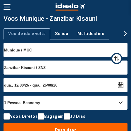
Voos Munique - Zanzibar Kisauni
Voo de ida e volta
Só ida
Multidestino
Tipo de viagem
Voos Diretos
Bagagem
±3 Dias
Pesquisar