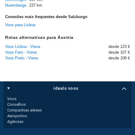
Nuremberga
237 km
Conexões mais frequentes desde Salzburgo
Voos para Lisboa
Rotas alternativas para Áustria
Voos Lisboa - Viena
desde 123 €
Voos Faro - Viena
desde 107 €
Voos Porto - Viena
desde 108 €
idealo voos
Voos
Conselhos
Companhias aéreas
Aeroportos
Agências