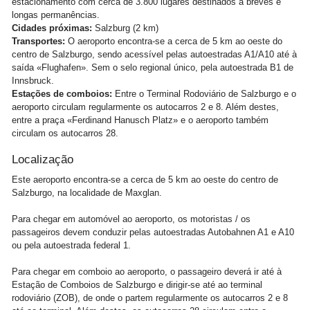
estacionamento com cerca de 3.800 lugares destinados à breves e
longas permanências.
Cidades próximas:
Salzburg (2 km)
Transportes:
O aeroporto encontra-se a cerca de 5 km ao oeste do
centro de Salzburgo, sendo acessível pelas autoestradas A1/A10 até à
saída «Flughafen». Sem o selo regional único, pela autoestrada B1 de
Innsbruck.
Estações de comboios:
Entre o Terminal Rodoviário de Salzburgo e o
aeroporto circulam regularmente os autocarros 2 e 8. Além destes,
entre a praça «Ferdinand Hanusch Platz» e o aeroporto também
circulam os autocarros 28.
Localização
Este aeroporto encontra-se a cerca de 5 km ao oeste do centro de
Salzburgo, na localidade de Maxglan.
Para chegar em automóvel ao aeroporto, os motoristas / os
passageiros devem conduzir pelas autoestradas Autobahnen A1 e A10
ou pela autoestrada federal 1.
Para chegar em comboio ao aeroporto, o passageiro deverá ir até à
Estação de Comboios de Salzburgo e dirigir-se até ao terminal
rodoviário (ZOB), de onde o partem regularmente os autocarros 2 e 8