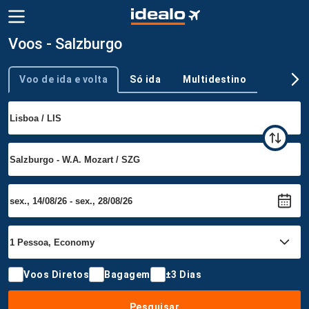
Voos - Salzburgo
Voo de ida e volta
Só ida
Multidestino
Tipo de viagem
Voos Diretos
Bagagem
±3 Dias
Pesquisar