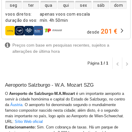
disponibilidade de voos diretos
seg
ter
qua
qui
sex
sáb
dom
voos diretos
:
apenas voos com escala
duração do voo
:
mín.
4h 50min
201 €
desde
companhias aéreas
Preços com base em pesquisas recentes, sujeitos a
alterações de última hora
Página
1 / 1
Aeroporto Salzburgo - W.A. Mozart SZG
O
Aeroporto de Salzburgo-W.A.Mozart
é um importante aeroporto a
servir à cidade homónima e capital do Estado de Salzburgo, no centro
da
Áustria
. O aeroporto foi denominado segundo o mundialmente
famoso compositor nascido nesta cidade; além disto, é o segundo
mais importante no país, logo após ao Aeroporto de Wien-Schwechat.
URL:
Sítio Web oficial
Estacionamento:
Sim. Com cobrança de taxas. Há um parque de