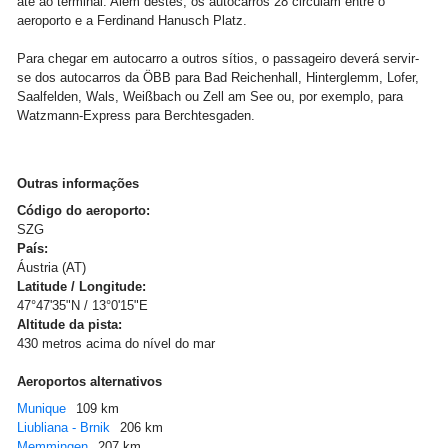
até ao terminal. Além destes, os autocarros 28 circulam entre o
aeroporto e a Ferdinand Hanusch Platz.
Para chegar em autocarro a outros sítios, o passageiro deverá servir-
se dos autocarros da ÖBB para Bad Reichenhall, Hinterglemm, Lofer,
Saalfelden, Wals, Weißbach ou Zell am See ou, por exemplo, para
Watzmann-Express para Berchtesgaden.
Outras informações
Código do aeroporto:
SZG
País:
Áustria (AT)
Latitude / Longitude:
47°47'35"N / 13°0'15"E
Altitude da pista:
430 metros acima do nível do mar
Aeroportos alternativos
Munique
109 km
Liubliana - Brnik
206 km
Memmingen
207 km