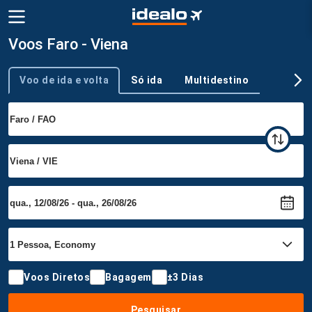
Voos Faro - Viena
Voo de ida e volta
Só ida
Multidestino
Tipo de viagem
Voos Diretos
Bagagem
±3 Dias
Pesquisar