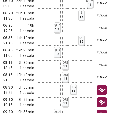
06:20
25h 40min
DOM
16
09:00
1
escala
06:20
28h 10min
SÁB
15
11:30
1
escala
06:25
10h
QUA
12
17:25
1
escala
06:35
14h 10min
SÁB
15
21:45
1
escala
06:45
27h 20min
QUA
12
11:05
1
escala
08:15
9h 30min
QUI
13
18:45
1
escala
08:15
12h 40min
QUI
13
21:55
1
escala
08:30
5h 55min
SEX
14
15:25
1
escala
09:20
8h 55min
QUI
13
19:15
1
escala
09:20
9h 55min
QUA