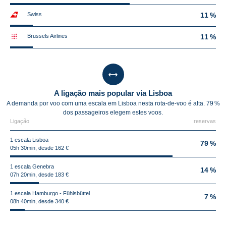
Swiss
11 %
Brussels Airlines
11 %
A ligação mais popular via Lisboa
A demanda por voo com uma escala em Lisboa nesta rota-de-voo é alta. 79 %
dos passageiros elegem estes voos.
Ligação
reservas
1 escala Lisboa
79 %
05h 30min, desde 162 €
1 escala Genebra
14 %
07h 20min, desde 183 €
1 escala Hamburgo - Fühlsbüttel
7 %
08h 40min, desde 340 €