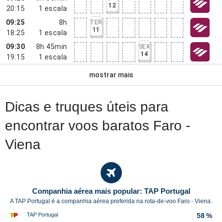
12
20:15
1
escala
09:25
8h
TER
11
18:25
1
escala
09:30
8h 45min
SEX
14
19:15
1
escala
mostrar mais
Dicas e truques úteis para
encontrar voos baratos Faro -
Viena
Companhia aérea mais popular: TAP Portugal
A TAP Portugal é a companhia aérea preferida na rota-de-voo Faro - Viena.
TAP Portugal
58 %