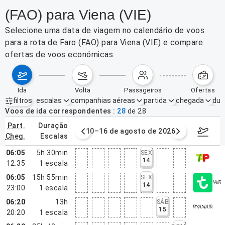
(FAO) para Viena (VIE)
Selecione uma data de viagem no calendário de voos
para a rota de Faro (FAO) para Viena (VIE) e compare
ofertas de voos económicas.
ida
volta
passageiros
ofertas
filtros
escalas
companhias aéreas
partida
chegada
dur
Filtros ativos
nenhum
Voos de ida correspondentes
28
de
28
part.
duração
e agosto de 2026
10–16 de agosto de 2026
17–23 d
cheg.
escalas
06:05
5h 30min
SEX
14
12:35
1
escala
06:05
15h 55min
SEX
14
23:00
1
escala
06:20
13h
SÁB
15
20:20
1
escala