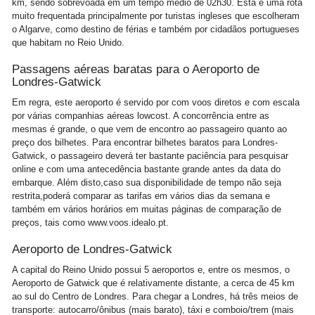
km, sendo sobrevoada em um tempo médio de 02h30. Esta é uma rota
muito frequentada principalmente por turistas ingleses que escolheram
o Algarve, como destino de férias e também por cidadãos portugueses
que habitam no Reio Unido.
Passagens aéreas baratas para o Aeroporto de
Londres-Gatwick
Em regra, este aeroporto é servido por com voos diretos e com escala
por várias companhias aéreas lowcost. A concorrência entre as
mesmas é grande, o que vem de encontro ao passageiro quanto ao
preço dos bilhetes. Para encontrar bilhetes baratos para Londres-
Gatwick, o passageiro deverá ter bastante paciência para pesquisar
online e com uma antecedência bastante grande antes da data do
embarque. Além disto,caso sua disponibilidade de tempo não seja
restrita,poderá comparar as tarifas em vários dias da semana e
também em vários horários em muitas páginas de comparação de
preços, tais como www.voos.idealo.pt.
Aeroporto de Londres-Gatwick
A capital do Reino Unido possui 5 aeroportos e, entre os mesmos, o
Aeroporto de Gatwick que é relativamente distante, a cerca de 45 km
ao sul do Centro de Londres. Para chegar a Londres, há três meios de
transporte: autocarro/ônibus (mais barato), táxi e comboio/trem (mais