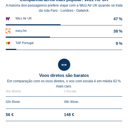
A maioria dos passageiros prefere viajar com a Wizz Air UK quando se trata
da rota Faro - Londres - Gatwick.
Wizz Air UK
47 %
easyJet
38 %
TAP Portugal
9 %
Voos diretos são baratos
Em comparação com os voos diretos, o voo com escala é em média
62 %
mais caro.
Voo diretos
1 Escala
02h 55min
09h 30min
56 €
148 €