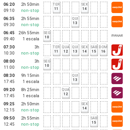
06:20
2h 50min
TER
SEX
11
14
09:10
non-stop
06:35
2h 55min
QUI
13
09:30
non-stop
06:45
26h 55min
SEG
10
09:40
1
escala
07:30
3h
TER
QUA
QUI
SEX
SÁB
DOM
11
12
13
14
15
16
10:30
non-stop
08:00
3h
SEG
10
11:00
non-stop
08:30
9h 15min
QUI
13
17:45
1
escala
09:20
8h 25min
QUA
12
17:45
1
escala
09:25
2h 50min
SEX
14
12:15
non-stop
09:50
2h 55min
SÁB
15
12:45
non-stop