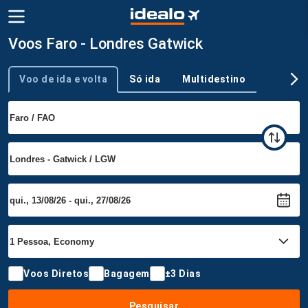
Voos Faro - Londres Gatwick
Voo de ida e volta
Só ida
Multidestino
Tipo de viagem
Voos Diretos
Bagagem
±3 Dias
Pesquisar