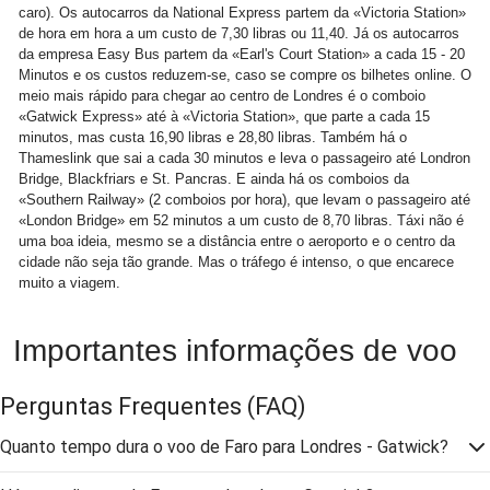
caro). Os autocarros da National Express partem da «Victoria Station»
de hora em hora a um custo de 7,30 libras ou 11,40. Já os autocarros
da empresa Easy Bus partem da «Earl's Court Station» a cada 15 - 20
Minutos e os custos reduzem-se, caso se compre os bilhetes online. O
meio mais rápido para chegar ao centro de Londres é o comboio
«Gatwick Express» até à «Victoria Station», que parte a cada 15
minutos, mas custa 16,90 libras e 28,80 libras. Também há o
Thameslink que sai a cada 30 minutos e leva o passageiro até Londron
Bridge, Blackfriars e St. Pancras. E ainda há os comboios da
«Southern Railway» (2 comboios por hora), que levam o passageiro até
«London Bridge» em 52 minutos a um custo de 8,70 libras. Táxi não é
uma boa ideia, mesmo se a distância entre o aeroporto e o centro da
cidade não seja tão grande. Mas o tráfego é intenso, o que encarece
muito a viagem.
Importantes informações de voo
Perguntas Frequentes
(FAQ)
Quanto tempo dura o voo de Faro para Londres - Gatwick?