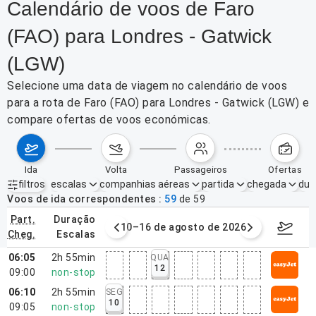
Calendário de voos de Faro
(FAO) para Londres - Gatwick
(LGW)
Selecione uma data de viagem no calendário de voos
para a rota de Faro (FAO) para Londres - Gatwick (LGW) e
compare ofertas de voos económicas.
ida
volta
passageiros
ofertas
filtros
escalas
companhias aéreas
partida
chegada
dur
Filtros ativos
nenhum
Voos de ida correspondentes
59
de
59
part.
duração
e agosto de 2026
10–16 de agosto de 2026
17–23 d
cheg.
escalas
06:05
2h 55min
QUA
12
09:00
non-stop
06:10
2h 55min
SEG
10
09:05
non-stop