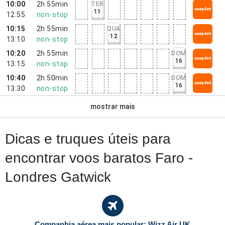
10:00
2h 55min
TER
11
12:55
non-stop
10:15
2h 55min
QUA
12
13:10
non-stop
10:20
2h 55min
DOM
16
13:15
non-stop
10:40
2h 50min
DOM
16
13:30
non-stop
mostrar mais
Dicas e truques úteis para
encontrar voos baratos Faro -
Londres Gatwick
Companhia aérea mais popular: Wizz Air UK