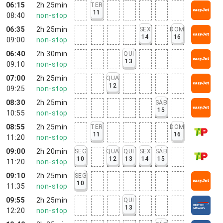
06:15
2h 25min
TER
11
08:40
non-stop
06:35
2h 25min
SEX
DOM
14
16
09:00
non-stop
06:40
2h 30min
QUI
13
09:10
non-stop
07:00
2h 25min
QUA
12
09:25
non-stop
08:30
2h 25min
SÁB
15
10:55
non-stop
08:55
2h 25min
TER
DOM
11
16
11:20
non-stop
09:00
2h 20min
SEG
QUA
QUI
SEX
SÁB
10
12
13
14
15
11:20
non-stop
09:10
2h 25min
SEG
10
11:35
non-stop
09:55
2h 25min
QUI
13
12:20
non-stop