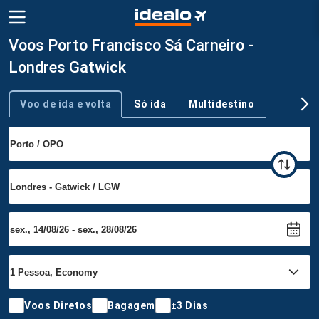
Voos Porto Francisco Sá Carneiro -
Londres Gatwick
Voo de ida e volta
Só ida
Multidestino
Tipo de viagem
Voos Diretos
Bagagem
±3 Dias