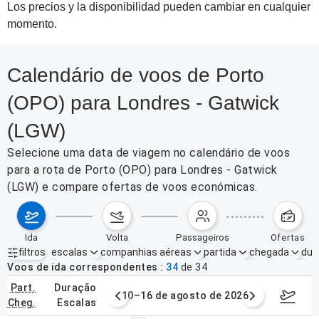
Los precios y la disponibilidad pueden cambiar en cualquier
momento.
Calendário de voos de Porto
(OPO) para Londres - Gatwick
(LGW)
Selecione uma data de viagem no calendário de voos
para a rota de Porto (OPO) para Londres - Gatwick
(LGW) e compare ofertas de voos económicas.
ida
volta
passageiros
ofertas
filtros
escalas
companhias aéreas
partida
chegada
dur
Filtros ativos
nenhum
Voos de ida correspondentes
34
de
34
part.
duração
e agosto de 2026
10–16 de agosto de 2026
17–23 d
cheg.
escalas