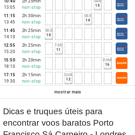
10:40
2h 25min
SÁB
15
13:05
non-stop
11:15
2h 30min
SEX
14
13:45
non-stop
11:45
2h 25min
SEG
10
14:10
non-stop
12:55
2h 25min
TER
11
15:20
non-stop
15:50
2h 20min
DOM
16
18:10
non-stop
17:15
2h 15min
QUA
12
19:30
non-stop
mostrar mais
Dicas e truques úteis para
encontrar voos baratos Porto
Francisco Sá Carneiro - Londres