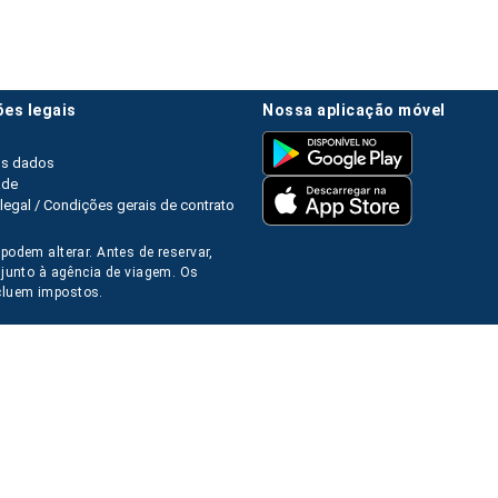
ões legais
nossa aplicação móvel
os dados
ade
legal / Condições gerais de contrato
podem alterar. Antes de reservar,
s junto à agência de viagem. Os
luem impostos.