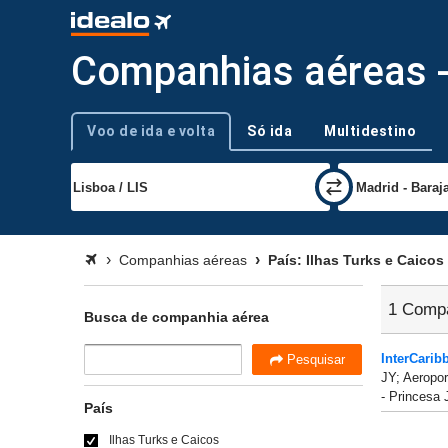
Companhias aéreas - 
Voo de ida e volta
Só ida
Multidestino
Tipo de viagem
Companhias aéreas
País: Ilhas Turks e Caicos
1 Compa
Busca de companhia aérea
InterCarib
Pesquisar
JY; Aeropor
- Princesa 
País
Ilhas Turks e Caicos