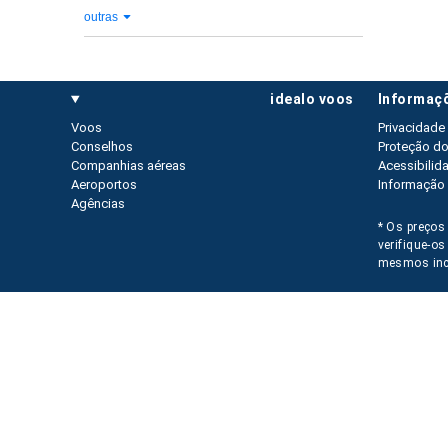
outras
idealo voos
informaç
Voos
Privacidade
Conselhos
Proteção d
Companhias aéreas
Acessibilid
Aeroportos
Informação 
Agências
* Os preços 
verifique-o
mesmos inc