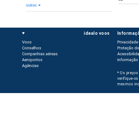
outras
idealo voos
informaç
Voos
Privacidade
Conselhos
Proteção d
Companhias aéreas
Acessibilid
Aeroportos
Informação 
Agências
* Os preços 
verifique-o
mesmos inc