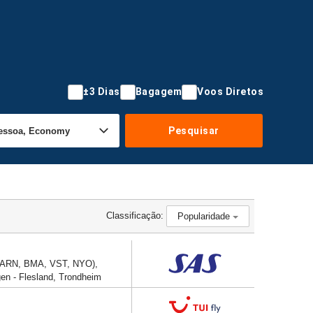
±3 Dias
Bagagem
Voos Diretos
Pesquisar
Classificação:
Popularidade
s (ARN, BMA, VST, NYO),
en - Flesland, Trondheim