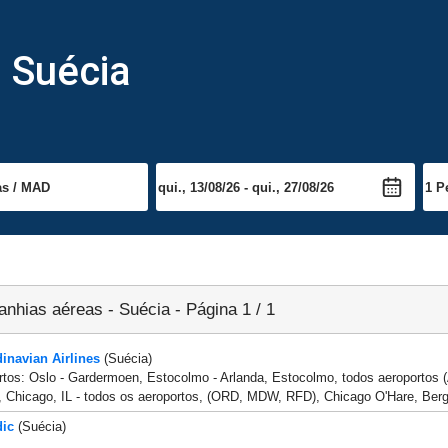
 Suécia
nhias aéreas - Suécia - Página 1 / 1
navian Airlines
(Suécia)
rtos: Oslo - Gardermoen, Estocolmo - Arlanda, Estocolmo, todos aeroporto
 Chicago, IL - todos os aeroportos, (ORD, MDW, RFD), Chicago O'Hare, Berg
dic
(Suécia)