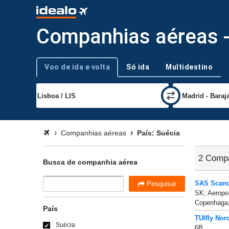
Companhias aéreas -
Voo de ida e volta
Só ida
Multidestino
Tipo de viagem
Companhias aéreas
País: Suécia
2 Compa
Busca de companhia aérea
SAS Scandi
Pesquisar
SK; Aeropo
Copenhaga,
País
TUIfly Nor
Suécia
6B