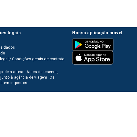
ões legais
nossa aplicação móvel
os dados
ade
legal / Condições gerais de contrato
podem alterar. Antes de reservar,
s junto à agência de viagem. Os
luem impostos.