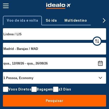
Voo de ida e volta
Só ida
Multidestino
Tipo de viagem
Voos Diretos
Bagagem
±3 Dias
Pesquisar