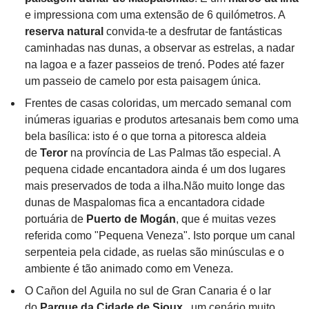
e impressiona com uma extensão de 6 quilómetros. A
reserva natural
convida-te a desfrutar de fantásticas
caminhadas nas dunas, a observar as estrelas, a nadar
na lagoa e a fazer passeios de trenó. Podes até fazer
um passeio de camelo por esta paisagem única.
Frentes de casas coloridas, um mercado semanal com
inúmeras iguarias e produtos artesanais bem como uma
bela basílica: isto é o que torna a pitoresca aldeia
de
Teror
na província de Las Palmas tão especial. A
pequena cidade encantadora ainda é um dos lugares
mais preservados de toda a ilha.Não muito longe das
dunas de Maspalomas fica a encantadora cidade
portuária de
Puerto de Mogán
, que é muitas vezes
referida como "Pequena Veneza". Isto porque um canal
serpenteia pela cidade, as ruelas são minúsculas e o
ambiente é tão animado como em Veneza.
O Cañon del Aguila no sul de Gran Canaria é o lar
do
Parque da Cidade de Sioux
, um cenário muito