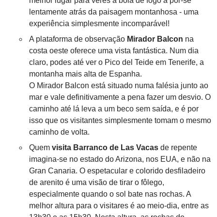
melhor lugar para veres a bola de fogo a pôr-se
lentamente atrás da paisagem montanhosa - uma
experiência simplesmente incomparável!
A plataforma de observação
Mirador Balcon
na
costa oeste oferece uma vista fantástica. Num dia
claro, podes até ver o Pico del Teide em Tenerife, a
montanha mais alta de Espanha.
O Mirador Balcon está situado numa falésia junto ao
mar e vale definitivamente a pena fazer um desvio. O
caminho até lá leva a um beco sem saída, e é por
isso que os visitantes simplesmente tomam o mesmo
caminho de volta.
Quem
visita Barranco de Las Vacas
de repente
imagina-se no estado do Arizona, nos EUA, e não na
Gran Canaria. O espetacular e colorido desfiladeiro
de arenito é uma visão de tirar o fôlego,
especialmente quando o sol bate nas rochas. A
melhor altura para o visitares é ao meio-dia, entre as