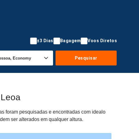
±3 Dias
Bagagem
Voos Diretos
Pesquisar
 Leoa
rtas foram pesquisadas e encontradas com idealo
odem ser alterados em qualquer altura.