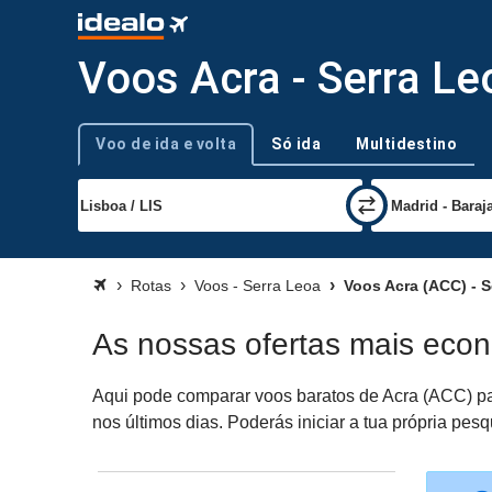
Voos Acra - Serra Le
Voo de ida e volta
Só ida
Multidestino
Tipo de viagem
Rotas
Voos - Serra Leoa
Voos Acra (ACC) - S
As nossas ofertas mais eco
Aqui pode comparar voos baratos de Acra (ACC) par
nos últimos dias. Poderás iniciar a tua própria pe