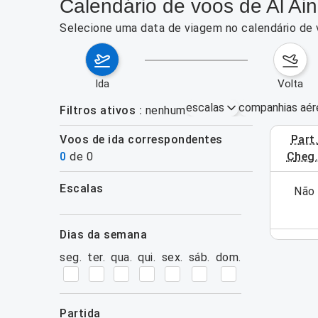
Calendário de voos de Al A
Selecione uma data de viagem no calendário de 
ida
volta
escalas
companhias aér
Filtros ativos
nenhum
Voos de ida correspondentes
part
3–9 de ag
0
de
0
cheg
escalas
ra esta semana (ainda). Utilize o formulário de
Não 
filtros
pesquisa.
dias da semana
seg.
ter.
qua.
qui.
sex.
sáb.
dom.
partida