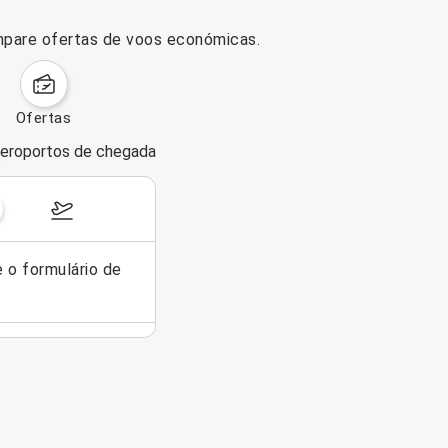
mpare ofertas de voos económicas.
ofertas
eroportos de chegada
dias da semana
17–23 de agosto de 2026
e o formulário de
Não foi possível encontrar voos pa