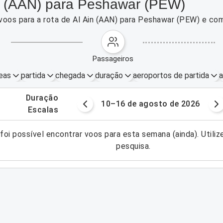
in (AAN) para Peshawar (PEW)
voos para a rota de Al Ain (AAN) para Peshawar (PEW) e co
passageiros
eas
partida
chegada
duração
aeroportos de partida
a
.
duração
osto de 2026
10–16 de agosto de 2026
.
escalas
foi possível encontrar voos para esta semana (ainda). Utiliz
pesquisa.