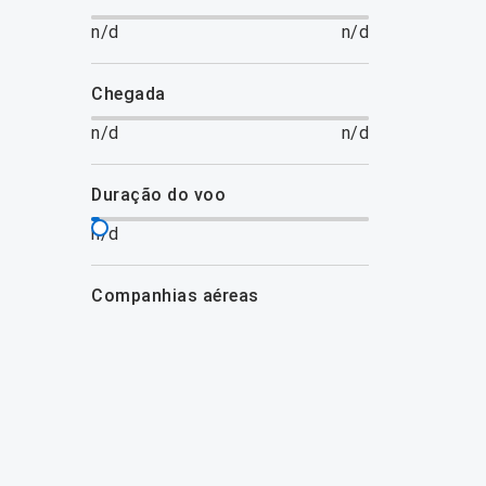
n/d
n/d
chegada
n/d
n/d
duração do voo
n/d
companhias aéreas