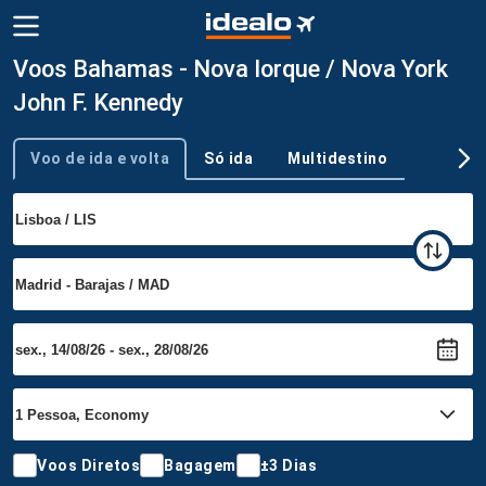
Voos Bahamas - Nova Iorque / Nova York
John F. Kennedy
Voo de ida e volta
Só ida
Multidestino
Tipo de viagem
Voos Diretos
Bagagem
±3 Dias