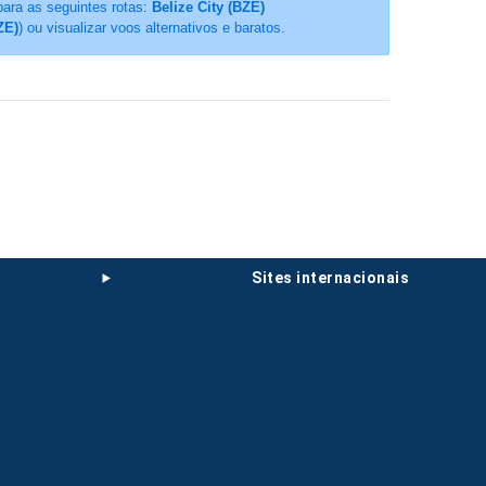
para as seguintes rotas:
Belize City (BZE)
ZE)
) ou visualizar voos alternativos e baratos.
sites internacionais