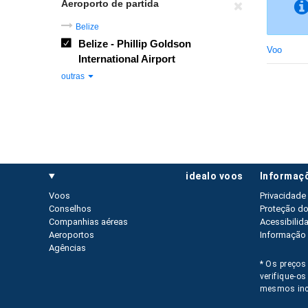
Aeroporto de partida
Belize
Belize - Phillip Goldson
Voo
International Airport
outras
idealo voos
informaç
Voos
Privacidade
Conselhos
Proteção d
Companhias aéreas
Acessibilid
Aeroportos
Informação 
Agências
* Os preços 
verifique-o
mesmos inc