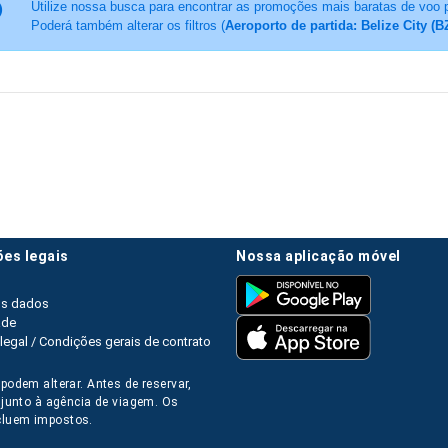
Utilize nossa busca para encontrar as promoções mais baratas de voo 
Poderá também alterar os filtros (
Aeroporto de partida: Belize City (B
ões legais
nossa aplicação móvel
os dados
ade
legal / Condições gerais de contrato
podem alterar. Antes de reservar,
s junto à agência de viagem. Os
luem impostos.