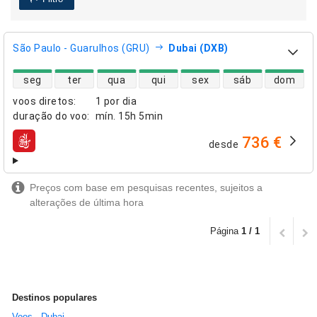
São Paulo - Guarulhos (GRU)
Dubai (DXB)
disponibilidade de voos diretos
seg
ter
qua
qui
sex
sáb
dom
voos diretos
:
1 por dia
duração do voo
:
mín.
15h 5min
736 €
desde
companhias aéreas
Preços com base em pesquisas recentes, sujeitos a
alterações de última hora
Página
1 / 1
Destinos populares
Voos - Dubai