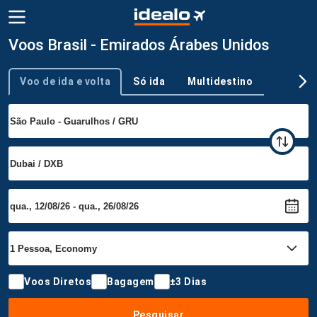
Voos Brasil - Emirados Árabes Unidos
Voo de ida e volta
Só ida
Multidestino
Tipo de viagem
Voos Diretos
Bagagem
±3 Dias
Pesquisar