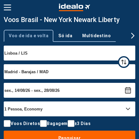
Voos Brasil - New York Newark Liberty
Voo de ida e volta
Só ida
Multidestino
Tipo de viagem
Voos Diretos
Bagagem
±3 Dias
Pesquisar