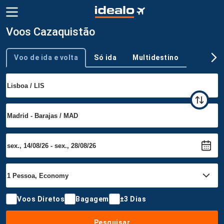
Voos Cazaquistão
Voo de ida e volta
Só ida
Multidestino
Tipo de viagem
Voos Diretos
Bagagem
±3 Dias
Pesquisar